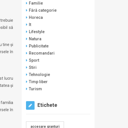
Familie
Fără categorie
Horeca
 trebuie
It
sibil să
Lifestyle
Natura
 tine și
Publicitate
rsele în
Recomandari
Sport
Stiri
Tehnologie
st lucru
Timp liber
tatea și
Turism
 familia
Etichete
rsele în
accesare granturi