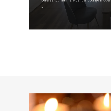
l organelor
cererea tot mai mare pentru locuințe moderne
…