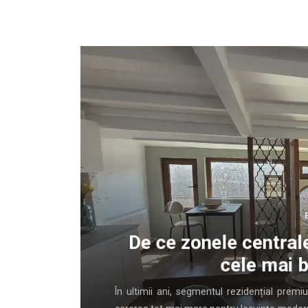
lui
De ce zonele centrale
cele mai b
rent banale
În ultimii ani, segmentul rezidențial prem