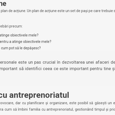
ne
un plan de acțiune. Un plan de acțiune este un set de pași pe care trebuie să
trebări precum:
 atinge obiectivele mele?
entru a atinge obiectivele mele?
și cum pot să le depășesc?
 personale este un pas crucial în dezvoltarea unei afaceri d
portant să identifici ceea ce este important pentru tine ș
cu antreprenoriatul
ovocare, dar cu planificare și organizare, este posibil să găsești un e
ra cum să îmbini familia cu antreprenoriatul, gestionând timpul și prior