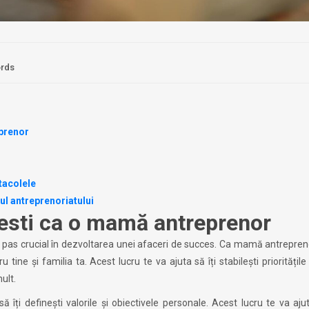
ords
prenor
tacolele
pul antreprenoriatului
esti ca o mamă antreprenor
 un pas crucial în dezvoltarea unei afaceri de succes. Ca mamă antrepren
ine și familia ta. Acest lucru te va ajuta să îți stabilești prioritățile ș
ult.
 îți definești valorile și obiectivele personale. Acest lucru te va ajut