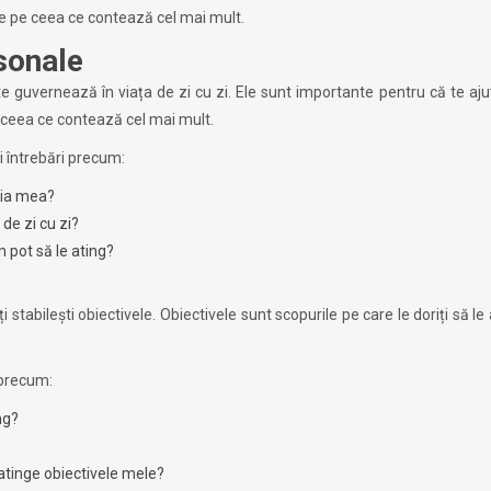
rile pe ceea ce contează cel mai mult.
rsonale
 te guvernează în viața de zi cu zi. Ele sunt importante pentru că te ajut
 pe ceea ce contează cel mai mult.
ui întrebări precum:
lia mea?
 de zi cu zi?
 pot să le ating?
ți stabilești obiectivele. Obiectivele sunt scopurile pe care le doriți să le 
i precum:
ng?
 atinge obiectivele mele?