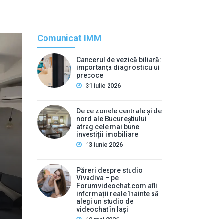
Comunicat IMM
Cancerul de vezică biliară:
importanța diagnosticului
precoce
31 iulie 2026
De ce zonele centrale și de
nord ale Bucureștiului
atrag cele mai bune
Rec
investiții imobiliare
13 iunie 2026
By
press
Cancerul de vezică biliar
Păreri despre studio
Vivadiva – pe
pr
Forumvideochat.com afli
informații reale înainte să
alegi un studio de
Mulți oameni ignoră durerile abdominale ușoare și stări
videochat în Iași