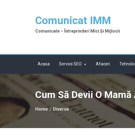
Skip
to
Comunicat IMM
content
Comunicate – Întreprinderi Mici Și Mijlocii
Acasa
Servicii SEO
Afaceri
Tehnolo
Cum Să Devii O Mamă 
Home
Diverse