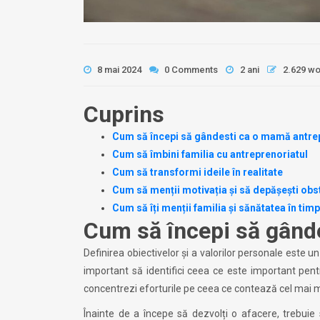
8 mai 2024
0 Comments
2 ani
2.629 w
Cuprins
Cum să începi să gândesti ca o mamă antre
Cum să îmbini familia cu antreprenoriatul
Cum să transformi ideile în realitate
Cum să menții motivația și să depășești obs
Cum să îți menții familia și sănătatea în tim
Cum să începi să gând
Definirea obiectivelor și a valorilor personale este
important să identifici ceea ce este important pentru t
concentrezi eforturile pe ceea ce contează cel mai m
Înainte de a începe să dezvolți o afacere, trebuie să