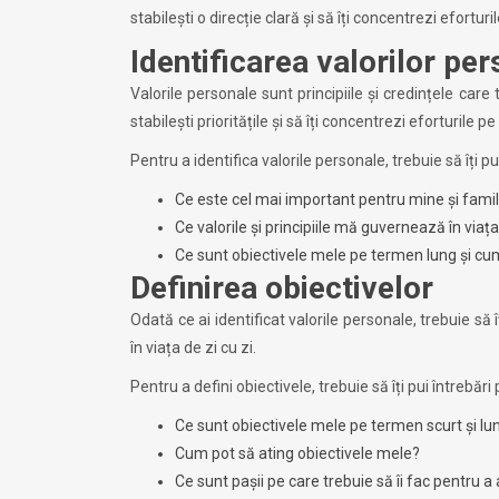
stabilești o direcție clară și să îți concentrezi efortu
Identificarea valorilor pe
Valorile personale sunt principiile și credințele care
stabilești prioritățile și să îți concentrezi eforturile
Pentru a identifica valorile personale, trebuie să îți p
Ce este cel mai important pentru mine și fami
Ce valorile și principiile mă guvernează în viața
Ce sunt obiectivele mele pe termen lung și cum
Definirea obiectivelor
Odată ce ai identificat valorile personale, trebuie să î
în viața de zi cu zi.
Pentru a defini obiectivele, trebuie să îți pui întrebăr
Ce sunt obiectivele mele pe termen scurt și lu
Cum pot să ating obiectivele mele?
Ce sunt pașii pe care trebuie să îi fac pentru a