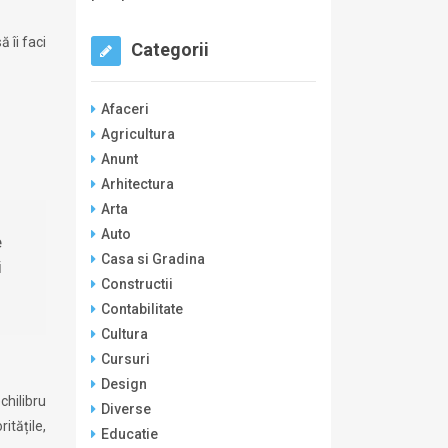
 îi faci
Categorii
Afaceri
Agricultura
Anunt
Arhitectura
Arta
Auto
e
Casa si Gradina
i
Constructii
Contabilitate
Cultura
Cursuri
Design
chilibru
Diverse
itățile,
Educatie