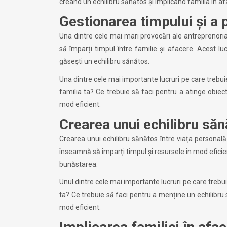
creând un echilibru sănătos și implicând familia în af
Gestionarea timpului și a p
Una dintre cele mai mari provocări ale antreprenoria
să împarți timpul între familie și afacere. Acest luc
găsești un echilibru sănătos.
Una dintre cele mai importante lucruri pe care trebuie 
familia ta? Ce trebuie să faci pentru a atinge obiectiv
mod eficient.
Crearea unui echilibru să
Crearea unui echilibru sănătos între viața personală
înseamnă să împarți timpul și resursele în mod eficient,
bunăstarea.
Unul dintre cele mai importante lucruri pe care trebuie 
ta? Ce trebuie să faci pentru a menține un echilibru să
mod eficient.