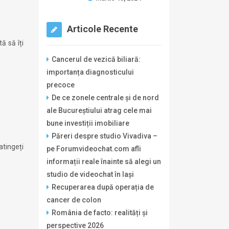
Articole Recente
ă să îți
Cancerul de vezică biliară:
importanța diagnosticului
precoce
De ce zonele centrale și de nord
ale Bucureștiului atrag cele mai
bune investiții imobiliare
Păreri despre studio Vivadiva –
atingeți
pe Forumvideochat.com afli
informații reale înainte să alegi un
studio de videochat în Iași
Recuperarea după operația de
cancer de colon
România de facto: realități și
perspective 2026