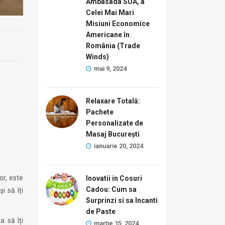
Ambasada SUA, a
Celei Mai Mari
Misiuni Economice
Americane în
România (Trade
Winds)
mai 9, 2024
Relaxare Totală:
Pachete
Personalizate de
Masaj București
ianuarie 20, 2024
or, este
Inovatii in Cosuri
Cadou: Cum sa
i să îți
Surprinzi si sa Incanti
de Paste
a să îți
martie 15, 2024