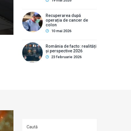
pot ascunde uneori afecțiuni hepatobiliare severe. Des
19 mai 2026
interne este …
Recuperarea după
operația de cancer de
colon
10 mai 2026
România de facto: realități
și perspective 2026
23 februarie 2026
Caută