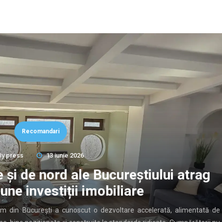
Recomandari
By
press
13 iunie 2026
 și de nord ale Bucureștiului atrag
une investiții imobiliare
ium din București a cunoscut o dezvoltare accelerată, alimentată de