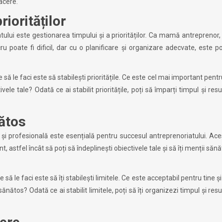
acere.
riorităților
tului este gestionarea timpului și a priorităților. Ca mamă antreprenor,
ru poate fi dificil, dar cu o planificare și organizare adecvate, este po
să le faci este să stabilești prioritățile. Ce este cel mai important pentru
ele tale? Odată ce ai stabilit prioritățile, poți să împarți timpul și resu
nătos
 și profesională este esențială pentru succesul antreprenoriatului. Ace
 astfel încât să poți să îndeplinești obiectivele tale și să îți menții sănă
să le faci este să îți stabilești limitele. Ce este acceptabil pentru tine și
nătos? Odată ce ai stabilit limitele, poți să îți organizezi timpul și resu