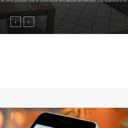
, bine poziționate și construite la standarde ridicate. Cumpărătorii nu