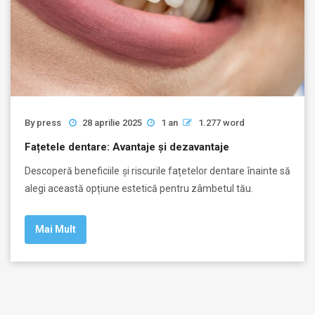
By
press
28 aprilie 2025
1 an
1.277 word
Fațetele dentare: Avantaje și dezavantaje
Descoperă beneficiile și riscurile fațetelor dentare înainte să
alegi această opțiune estetică pentru zâmbetul tău.
Mai Mult