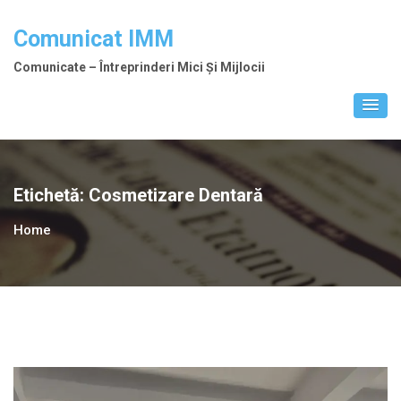
Skip
to
Comunicat IMM
content
Comunicate – Întreprinderi Mici Și Mijlocii
Etichetă:
Cosmetizare Dentară
Home