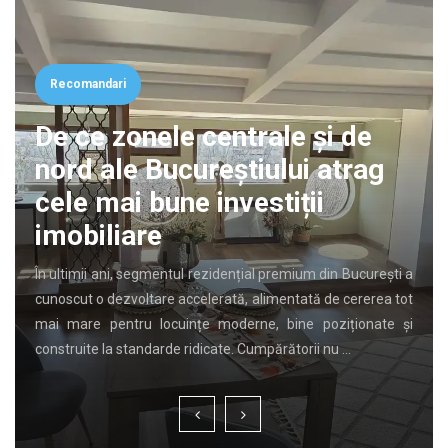
Recomandari
De ce zonele centrale și de
nord ale Bucureștiului atrag
cele mai bune investiții
imobiliare
În ultimii ani, segmentul rezidențial premium din București a
cunoscut o dezvoltare accelerată, alimentată de cererea tot
mai mare pentru locuințe moderne, bine poziționate și
construite la standarde ridicate. Cumpărătorii nu …