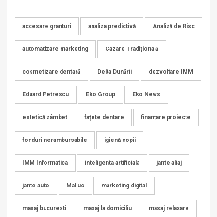
accesare granturi
analiza predictivă
Analiză de Risc
automatizare marketing
Cazare Tradițională
cosmetizare dentară
Delta Dunării
dezvoltare IMM
Eduard Petrescu
Eko Group
Eko News
estetică zâmbet
fațete dentare
finanțare proiecte
fonduri nerambursabile
igienă copii
IMM Informatica
inteligenta artificiala
jante aliaj
jante auto
Maliuc
marketing digital
masaj bucuresti
masaj la domiciliu
masaj relaxare