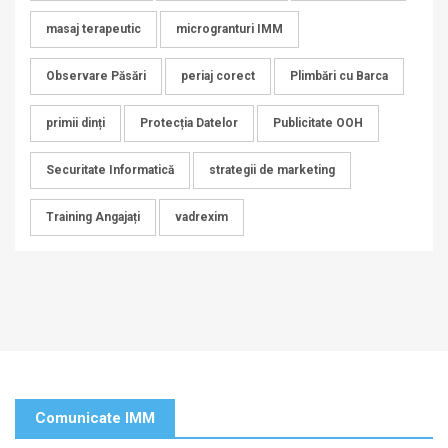
masaj terapeutic
microgranturi IMM
Observare Păsări
periaj corect
Plimbări cu Barca
primii dinți
Protecția Datelor
Publicitate OOH
Securitate Informatică
strategii de marketing
Training Angajați
vadrexim
Comunicate IMM