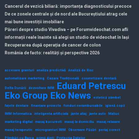
Cancerul de vezică biliară: importanța diagnosticului precoce
De ce zonele centrale și de nord ale Bucureștiului atrag cele
mai bune investiții imobiliare
Păreri despre studio Vivadiva – pe Forumvideochat.com afli
informații reale înainte să alegi un studio de videochat în Iași
Recuperarea după operația de cancer de colon
România de facto: realități și perspective 2026
accesare granturi
analiza predictivă
Analiză de Risc
automatizare marketing
Cazare Tradițională
cosmetizare dentară
Eduard Petrescu
Delta Dunării
dezvoltare IMM
Eko Group
Eko News
estetică zâmbet
fațete dentare
finanțare proiecte
fonduri nerambursabile
igienă copii
IMM Informatica
inteligenta artificiala
jante aliaj
jante auto
Maliuc
marketing digital
masaj bucuresti
masaj la domiciliu
masaj relaxare
masaj terapeutic
microgranturi IMM
Observare Păsări
periaj corect
Plimbări cu Barca
primii dinți
Protecția Datelor