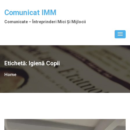
Skip
to
Comunicat IMM
content
Comunicate – Întreprinderi Mici Și Mijlocii
Etichetă:
Igienă Copii
Home