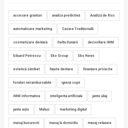
accesare granturi
analiza predictivă
Analiză de Risc
automatizare marketing
Cazare Tradițională
cosmetizare dentară
Delta Dunării
dezvoltare IMM
Eduard Petrescu
Eko Group
Eko News
estetică zâmbet
fațete dentare
finanțare proiecte
fonduri nerambursabile
igienă copii
IMM Informatica
inteligenta artificiala
jante aliaj
jante auto
Maliuc
marketing digital
masaj bucuresti
masaj la domiciliu
masaj relaxare