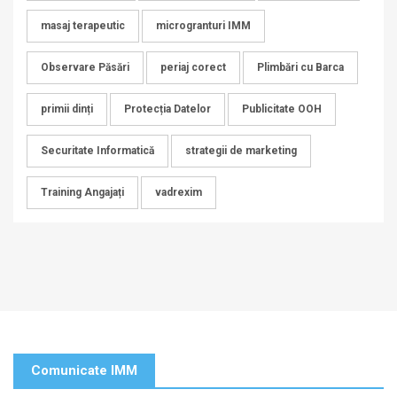
masaj terapeutic
microgranturi IMM
Observare Păsări
periaj corect
Plimbări cu Barca
primii dinți
Protecția Datelor
Publicitate OOH
Securitate Informatică
strategii de marketing
Training Angajați
vadrexim
Comunicate IMM