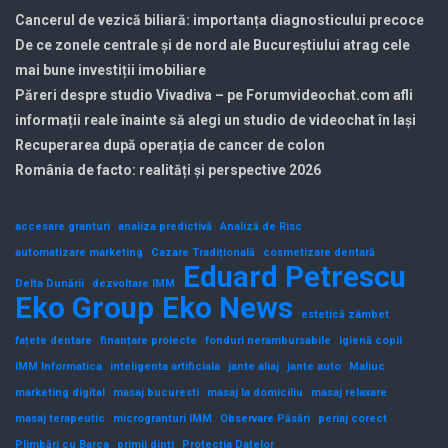
Cancerul de vezică biliară: importanța diagnosticului precoce
De ce zonele centrale și de nord ale Bucureștiului atrag cele
mai bune investiții imobiliare
Păreri despre studio Vivadiva – pe Forumvideochat.com afli
informații reale înainte să alegi un studio de videochat în Iași
Recuperarea după operația de cancer de colon
România de facto: realități și perspective 2026
accesare granturi
analiza predictivă
Analiză de Risc
automatizare marketing
Cazare Tradițională
cosmetizare dentară
Eduard Petrescu
Delta Dunării
dezvoltare IMM
Eko Group
Eko News
estetică zâmbet
fațete dentare
finanțare proiecte
fonduri nerambursabile
igienă copii
IMM Informatica
inteligenta artificiala
jante aliaj
jante auto
Maliuc
marketing digital
masaj bucuresti
masaj la domiciliu
masaj relaxare
masaj terapeutic
microgranturi IMM
Observare Păsări
periaj corect
Plimbări cu Barca
primii dinți
Protecția Datelor