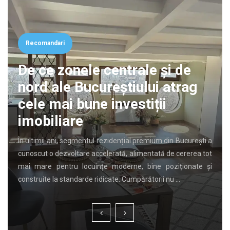
Recomandari
De ce zonele centrale și de
nord ale Bucureștiului atrag
cele mai bune investiții
imobiliare
În ultimii ani, segmentul rezidențial premium din București a
cunoscut o dezvoltare accelerată, alimentată de cererea tot
mai mare pentru locuințe moderne, bine poziționate și
construite la standarde ridicate. Cumpărătorii nu …