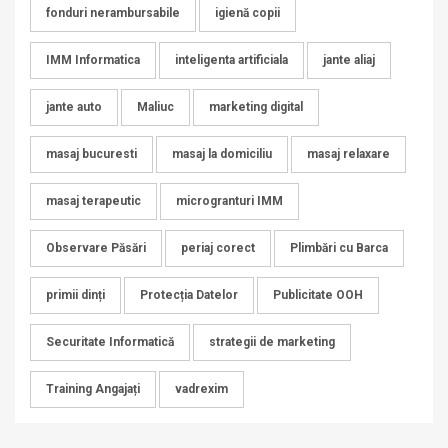
fonduri nerambursabile
igienă copii
IMM Informatica
inteligenta artificiala
jante aliaj
jante auto
Maliuc
marketing digital
masaj bucuresti
masaj la domiciliu
masaj relaxare
masaj terapeutic
microgranturi IMM
Observare Păsări
periaj corect
Plimbări cu Barca
primii dinți
Protecția Datelor
Publicitate OOH
Securitate Informatică
strategii de marketing
Training Angajați
vadrexim