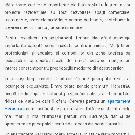
către toate cartierele importante ale Bucureștiului. În jurul noilor
proiecte rezidențiale au fost dezvoltate spații comerciale,
restaurante, cafenele și clădiri moderne de birouri, contribuind la
crearea unei comunități urbane dinamice.
Pentru investitori, un apartament Timpuri Noi oferă avantaje
importante datorită cererii ridicate pentru închiriere. Mulți tineri
profesioniști și angajați ai companiilor din zonă preferă să
locuiască în apropierea locului de muncă, ceea ce menține un
interes constant pentru proprietățile moderne din acest cartier.
În același timp, nordul Capitalei rămâne principalul reper al
locuințelor exclusiviste. Dintre toate zonele premium, Herăstrău
ocupă un loc aparte datorită poziționării sale și a standardului
ridicat de viață pe care îl oferă. Cererea pentru un
apartament
Herastrau
este susținută de proximitatea față de unul dintre cele
mai mari și mai frumoase parcuri din București, dar și de
apropierea de principalele centre de afaceri din nordul orașului.
Un apartament Herăstrău oferă acces la un stil de viață modern și