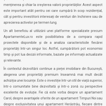
menținerea și chiar la creșterea valorii proprietăților. Acest aspect
este important atât pentru cei care cumpără în scop rezidențial,
cât și pentru investitorii interesați de venituri din închiriere sau de
aprecierea activelor pe termen lung.
Un alt beneficiu al utilizării unei platforme specializate precum
ApartamenteLux.ro este posibilitatea de a compara rapid
proiectele disponibile și de a analiza caracteristicile fiecărei
proprietăți într-un singur loc. Astfel, cumpărătorii pot economisi
timp și pot lua decizii informate, bazate pe informații actualizate
și relevante.
În contextul dezvoltării continue a pieței imobiliare din București,
alegerea unei proprietăți premium înseamnă mai mult decât
achiziția unei locuințe. Este o investiție într-un stil de viață superior,
într-o comunitate bine dezvoltată și într-o zonă cu perspective
excelente de evoluție. Fie că este vorba despre un apartament
Carol, despre avantajele oferite de un apartament Timpuri Noi sau
despre exclusivitatea unui apartament Herăstrău, fiecare dintre