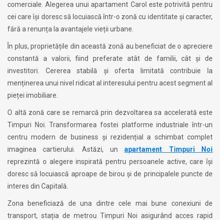
comerciale. Alegerea unui apartament Carol este potrivită pentru
cei care își doresc să locuiască într-o zonă cu identitate și caracter,
fără a renunța la avantajele vieții urbane.
În plus, proprietățile din această zonă au beneficiat de o apreciere
constantă a valorii, fiind preferate atât de familii, cât și de
investitori. Cererea stabilă și oferta limitată contribuie la
menținerea unui nivel ridicat al interesului pentru acest segment al
pieței imobiliare.
O altă zonă care se remarcă prin dezvoltarea sa accelerată este
Timpuri Noi. Transformarea fostei platforme industriale într-un
centru modern de business și rezidențial a schimbat complet
imaginea cartierului. Astăzi, un
apartament Timpuri Noi
reprezintă o alegere inspirată pentru persoanele active, care își
doresc să locuiască aproape de birou și de principalele puncte de
interes din Capitală.
Zona beneficiază de una dintre cele mai bune conexiuni de
transport, stația de metrou Timpuri Noi asigurând acces rapid