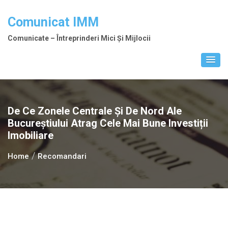
Skip
to
Comunicat IMM
content
Comunicate – Întreprinderi Mici Și Mijlocii
De Ce Zonele Centrale Și De Nord Ale
Bucureștiului Atrag Cele Mai Bune Investiții
Imobiliare
Home
Recomandari