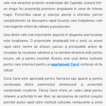
cele mai atractive proiecte rezidențiale din Capitală, reunind într-
un singur loc proprietăți premium amplasate în zone de interes
major. Portofoliul variat și selecția atentă a ofertelor permit
cumpărătorilor să descopere rapid locuințe care îndeplinesc cele
mai exigente criterii de calitate și poziționare.
Unul dintre cele mai importante aspecte în alegerea unei locuințe
este localizarea. O proprietate amplasată într-o zonă cu acces
rapid către centre de afaceri, parcuri și principalele artere de
circulație își va păstra valoarea și va rămâne atractivă atât pentru
locuire, cât și pentru investiții. Acesta este unul dintre motivele
pentru care interesul pentru un
apartament Carol
continuă să fie
ridicat.
Zona Carol este apreciată pentru farmecul său aparte și pentru
combinația dintre patrimoniul arhitectural și proiectele
rezidențiale moderne. Parcul Carol oferă un cadru ideal pentru
relaxare și activități în aer liber, iar apropierea de centrul orașului
permite acces rapid către instituții culturale, restaurante și zone