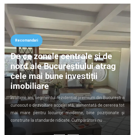
Recomandari
De ce zonele centrale și de
nord ale Bucureștiului atrag
cele mai bune investiții
imobiliare
În ultimii ani, segmentul rezidențial premium din București a
cunoscut o dezvoltare accelerată, alimentată de cererea tot
mai mare pentru locuințe moderne, bine poziționate și
construite la standarde ridicate. Cumpărătorii nu …