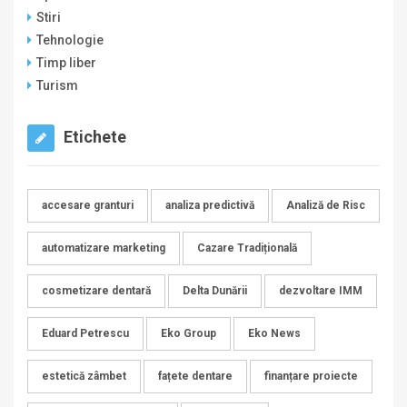
Stiri
Tehnologie
Timp liber
Turism
Etichete
accesare granturi
analiza predictivă
Analiză de Risc
automatizare marketing
Cazare Tradițională
cosmetizare dentară
Delta Dunării
dezvoltare IMM
Eduard Petrescu
Eko Group
Eko News
estetică zâmbet
fațete dentare
finanțare proiecte