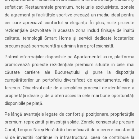
sofisticat. Restaurantele premium, hotelurile exclusiviste, zonele
de agrement și facilitățile sportive creează un mediu ideal pentru
cei care apreciază confortul și eleganța. În plus, noile proiecte
rezidențiale dezvoltate în această zonă includ finisaje de înaltă
calitate, tehnologii Smart Home și servicii dedicate locatarilor,
precum pază permanentă și administrare profesionistă.
Potrivit informațiilor disponibile pe ApartamenteLux.ro, platforma
promovează proiecte rezidențiale premium situate în cele mai
căutate cartiere ale Bucureștiului și pune la dispoziția
cumpărătorilor un portofoliu diversificat de apartamente, vile și
terenuri. Obiectivul este de a simplifica procesul de identificare a
proprietății ideale și de a oferi acces la cele mai bune oportunități
disponibile pe piață.
Pe lângă avantajele legate de confort și poziționare, proprietățile
premium reprezintă și investiții solide. Zonele consacrate precum
Carol, Timpuri Noi și Herăstrău beneficiază de o cerere constantă
și de investiții continue în infrastructură, ceea ce contribuie la