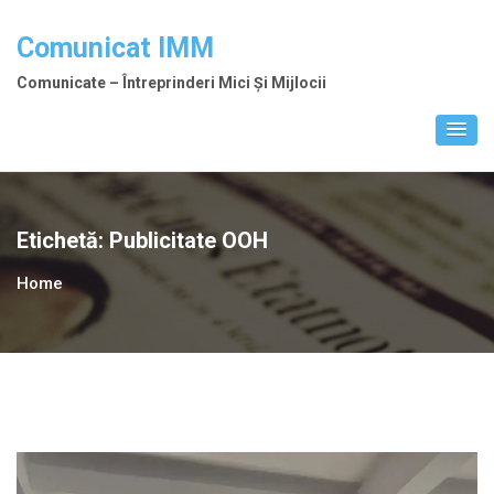
Skip
to
Comunicat IMM
content
Comunicate – Întreprinderi Mici Și Mijlocii
Etichetă:
Publicitate OOH
Home