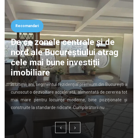
Recomandari
De ce zonele centrale și de
nord ale Bucureștiului atrag
cele mai bune investiții
imobiliare
În ultimii ani, segmentul rezidențial premium din București a
cunoscut o dezvoltare accelerată, alimentată de cererea tot
mai mare pentru locuințe moderne, bine poziționate și
construite la standarde ridicate. Cumpărătorii nu …