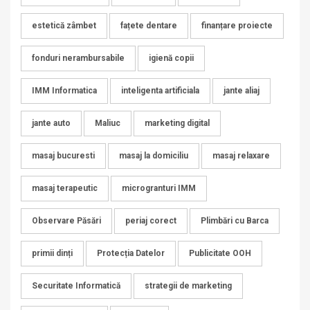
estetică zâmbet
fațete dentare
finanțare proiecte
fonduri nerambursabile
igienă copii
IMM Informatica
inteligenta artificiala
jante aliaj
jante auto
Maliuc
marketing digital
masaj bucuresti
masaj la domiciliu
masaj relaxare
masaj terapeutic
microgranturi IMM
Observare Păsări
periaj corect
Plimbări cu Barca
primii dinți
Protecția Datelor
Publicitate OOH
Securitate Informatică
strategii de marketing