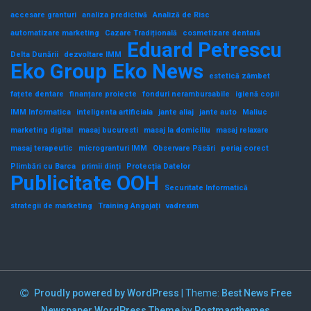
accesare granturi
analiza predictivă
Analiză de Risc
automatizare marketing
Cazare Tradițională
cosmetizare dentară
Eduard Petrescu
Delta Dunării
dezvoltare IMM
Eko Group
Eko News
estetică zâmbet
fațete dentare
finanțare proiecte
fonduri nerambursabile
igienă copii
IMM Informatica
inteligenta artificiala
jante aliaj
jante auto
Maliuc
marketing digital
masaj bucuresti
masaj la domiciliu
masaj relaxare
masaj terapeutic
microgranturi IMM
Observare Păsări
periaj corect
Plimbări cu Barca
primii dinți
Protecția Datelor
Publicitate OOH
Securitate Informatică
strategii de marketing
Training Angajați
vadrexim
Proudly powered by WordPress
|
Theme:
Best News Free
Newspaper WordPress Theme
by
Postmagthemes