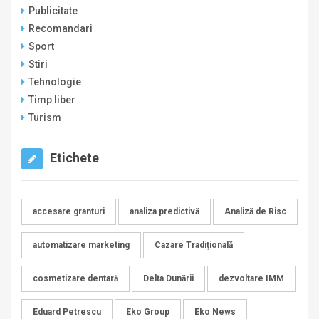
Publicitate
Recomandari
Sport
Stiri
Tehnologie
Timp liber
Turism
Etichete
accesare granturi
analiza predictivă
Analiză de Risc
automatizare marketing
Cazare Tradițională
cosmetizare dentară
Delta Dunării
dezvoltare IMM
Eduard Petrescu
Eko Group
Eko News