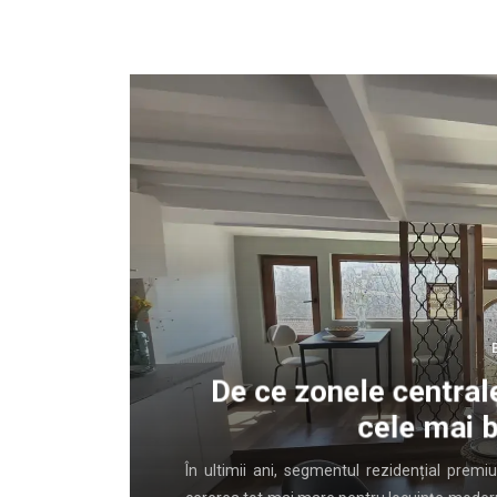
lui
De ce zonele centrale
cele mai b
rent banale
În ultimii ani, segmentul rezidențial prem