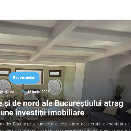
Recomandari
By
press
13 iunie 2026
 și de nord ale Bucureștiului atrag
une investiții imobiliare
ium din București a cunoscut o dezvoltare accelerată, alimentată de