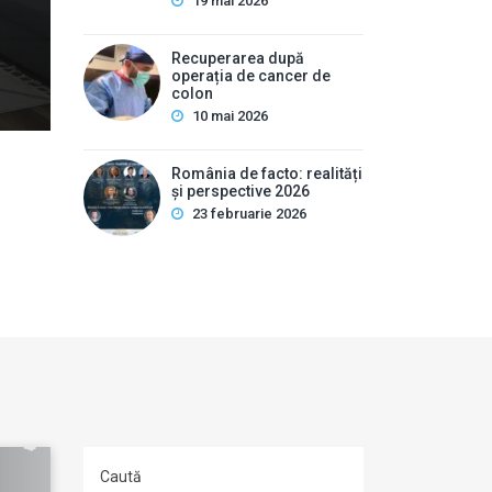
pot ascunde uneori afecțiuni hepatobiliare severe. Des
19 mai 2026
interne este …
Recuperarea după
operația de cancer de
colon
10 mai 2026
România de facto: realități
și perspective 2026
23 februarie 2026
Caută