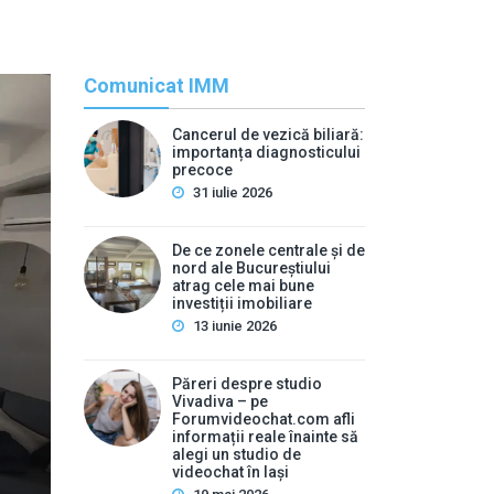
Comunicat IMM
Cancerul de vezică biliară:
importanța diagnosticului
precoce
31 iulie 2026
De ce zonele centrale și de
nord ale Bucureștiului
atrag cele mai bune
Rec
investiții imobiliare
13 iunie 2026
By
press
Cancerul de vezică biliar
Păreri despre studio
Vivadiva – pe
pr
Forumvideochat.com afli
informații reale înainte să
alegi un studio de
Mulți oameni ignoră durerile abdominale ușoare și stări
videochat în Iași