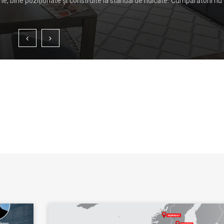
, bine poziționate și construite la standarde ridicate. Cumpărătorii nu