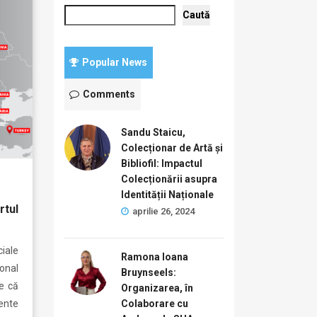
Caută
Popular News
Comments
Sandu Staicu,
Colecționar de Artă și
Bibliofil: Impactul
Colecționării asupra
Identității Naționale
rtul
aprilie 26, 2024
ciale
Ramona Ioana
ional
Bruynseels:
ie că
Organizarea, în
Colaborare cu
ente