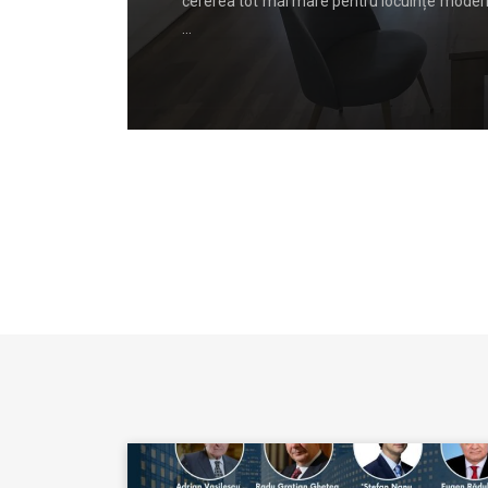
l organelor
cererea tot mai mare pentru locuințe moderne
…