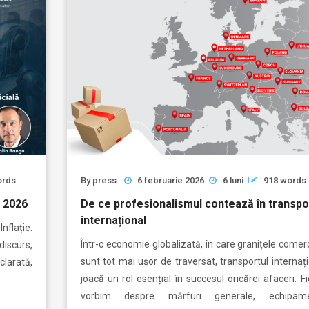
ords
By
press
6 februarie 2026
6 luni
918 words
e 2026
De ce profesionalismul contează în transpo
internațional
nflație.
Într-o economie globalizată, în care granițele comer
discurs,
sunt tot mai ușor de traversat, transportul internaț
clarată,
joacă un rol esențial în succesul oricărei afaceri. F
vorbim despre mărfuri generale, echipam