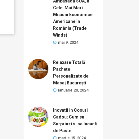
Ambasada SUA, a
Celei Mai Mari
Misiuni Economice
Americane în
România (Trade
Winds)
mai 9, 2024
Relaxare Totală:
Pachete
Personalizate de
Masaj București
ianuarie 20, 2024
Inovatii in Cosuri
Cadou: Cum sa
Surprinzi si sa Incanti
de Paste
martie 15, 2024