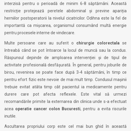
interzisă pentru o perioadă de minim 6-8 săptămâni. Această
restricție protejează peretele abdominal și previne apariția
herniilor postoperatorii la nivelul cicatricilor. Odihna este la fel de
importantă ca mișcarea, organismul consumând multă energie
pentru procesele interne de vindecare.
Multe persoane care au suferit o
chirurgie colorectala
se
întreabă când se pot întoarce la locul de muncă sau la condus.
Răspunsul depinde de amploarea intervenției și de tipul de
activitate profesională desfășurată. În general, pentru joburile de
birou, revenirea se poate face după 3-4 săptămâni, în timp ce
pentru efort fizic este nevoie de mai mult timp. Condusul mașinii
trebuie evitat atâta timp cât pacientul ia medicamente pentru
durere care pot afecta reflexele. Este vital să urmezi
recomandările primite la externarea din clinica unde s-a efectuat
acea
operatie cancer colon Bucuresti
, pentru a evita riscurile
inutile.
Ascultarea propriului corp este cel mai bun ghid în această