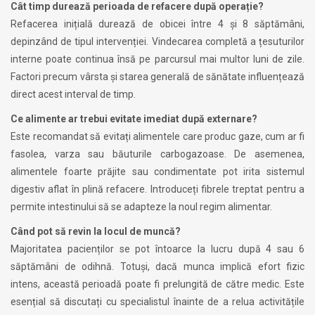
Cât timp durează perioada de refacere după operație?
Refacerea inițială durează de obicei între 4 și 8 săptămâni,
depinzând de tipul intervenției. Vindecarea completă a țesuturilor
interne poate continua însă pe parcursul mai multor luni de zile.
Factori precum vârsta și starea generală de sănătate influențează
direct acest interval de timp.
Ce alimente ar trebui evitate imediat după externare?
Este recomandat să evitați alimentele care produc gaze, cum ar fi
fasolea, varza sau băuturile carbogazoase. De asemenea,
alimentele foarte prăjite sau condimentate pot irita sistemul
digestiv aflat în plină refacere. Introduceți fibrele treptat pentru a
permite intestinului să se adapteze la noul regim alimentar.
Când pot să revin la locul de muncă?
Majoritatea pacienților se pot întoarce la lucru după 4 sau 6
săptămâni de odihnă. Totuși, dacă munca implică efort fizic
intens, această perioadă poate fi prelungită de către medic. Este
esențial să discutați cu specialistul înainte de a relua activitățile