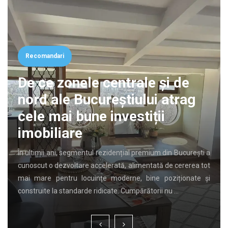
Recomandari
De ce zonele centrale și de
nord ale Bucureștiului atrag
cele mai bune investiții
imobiliare
În ultimii ani, segmentul rezidențial premium din București a
cunoscut o dezvoltare accelerată, alimentată de cererea tot
mai mare pentru locuințe moderne, bine poziționate și
construite la standarde ridicate. Cumpărătorii nu …