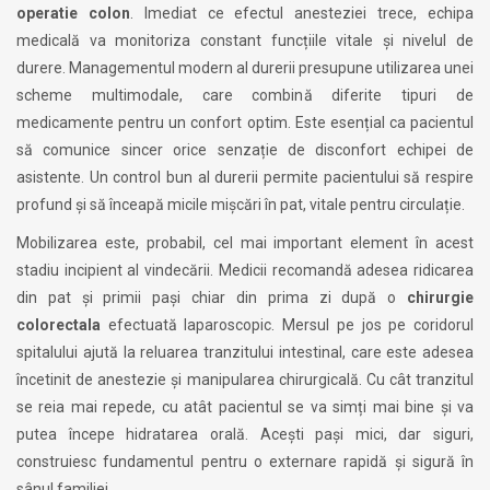
operatie colon
. Imediat ce efectul anesteziei trece, echipa
medicală va monitoriza constant funcțiile vitale și nivelul de
durere. Managementul modern al durerii presupune utilizarea unei
scheme multimodale, care combină diferite tipuri de
medicamente pentru un confort optim. Este esențial ca pacientul
să comunice sincer orice senzație de disconfort echipei de
asistente. Un control bun al durerii permite pacientului să respire
profund și să înceapă micile mișcări în pat, vitale pentru circulație.
Mobilizarea este, probabil, cel mai important element în acest
stadiu incipient al vindecării. Medicii recomandă adesea ridicarea
din pat și primii pași chiar din prima zi după o
chirurgie
colorectala
efectuată laparoscopic. Mersul pe jos pe coridorul
spitalului ajută la reluarea tranzitului intestinal, care este adesea
încetinit de anestezie și manipularea chirurgicală. Cu cât tranzitul
se reia mai repede, cu atât pacientul se va simți mai bine și va
putea începe hidratarea orală. Acești pași mici, dar siguri,
construiesc fundamentul pentru o externare rapidă și sigură în
sânul familiei.