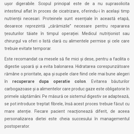
ușor digerabile. Scopul principal este de a nu suprasolicita
intestinul aflat în proces de cicatrizare, oferindu-i în același timp
nutrienții necesari. Proteinele sunt esențiale în această etapă,
deoarece reprezintă „cărămizile” necesare pentru repararea
țesuturilor tăiate în timpul operației. Medicul nutriționist sau
chirurgul va oferi o listă clară cu alimentele permise și cele care
trebuie evitate temporar.
Este recomandat ca mesele să fie mici și dese, pentru a facilita o
digestie ușoară și a evita balonarea. Hidratarea corespunzătoare
rămâne o prioritate, apa și supele clare fiind cele mai bune alegeri
în
recuperare dupa operatie colon
. Evitarea băuturilor
carbogazoase și a alimentelor care produc gaze este obligatorie în
primele săptămâni. Pe măsură ce sistemul digestiv se adaptează,
se pot introduce treptat fibrele, însă acest proces trebuie făcut cu
mare atenție. Fiecare pacient reacționează diferit, de aceea
personalizarea dietei este cheia succesului în managementul
postoperator.