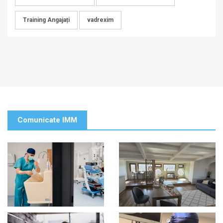
Training Angajați
vadrexim
Comunicate IMM