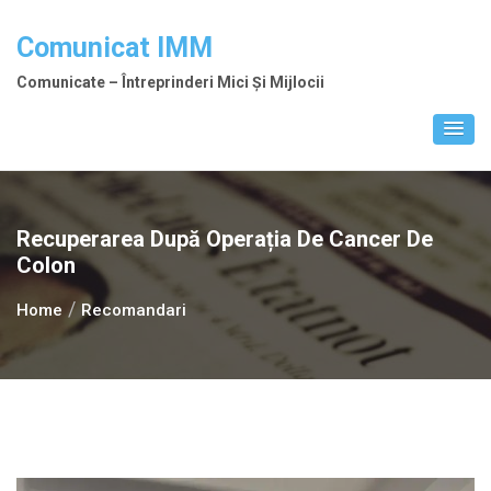
Skip
to
Comunicat IMM
content
Comunicate – Întreprinderi Mici Și Mijlocii
Recuperarea După Operația De Cancer De
Colon
Home
Recomandari