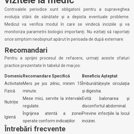
Controalele periodice sunt obligatorii pentru a supraveghea
evoluția stării de sănătate și a depista eventuale probleme.
Medicul va verifica modul în care se vindecă inciziile și va
monitoriza parametrii biologici importanți. Nu ezitați să raportați
orice simptom neobișnuit apărut în perioada de după externare.
Recomandari
Pentru a sprijini procesul de refacere, urmați aceste sfaturi
practice prezentate în tabelul de mai jos:
Domeniu
Recomandare Specifică
Beneficiu Așteptat
Activitate
Mers pe jos zilnic, minim 15
Îmbunătățește circulația
Fizică
minute.
și digestia.
Mese mici, servite la intervale
Evită balonarea și
Nutriție
regulate.
disconfortul abdominal.
Îngrijirea atentă a zonei
Previne infecțiile la locul
Igienă
operate conform indicațiilor.
inciziei.
Întrebări frecvente