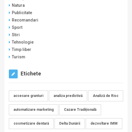
Natura
Publicitate
Recomandari
Sport
Stiri
Tehnologie
Timp liber
Turism
Etichete
accesare granturi
analiza predictivă
Analiză de Risc
automatizare marketing
Cazare Tradițională
cosmetizare dentară
Delta Dunării
dezvoltare IMM