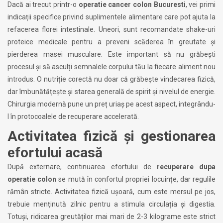
Dacă ai trecut printr-o
operatie cancer colon Bucuresti
, vei primi
indicații specifice privind suplimentele alimentare care pot ajuta la
refacerea florei intestinale. Uneori, sunt recomandate shake-uri
proteice medicale pentru a preveni scăderea în greutate și
pierderea masei musculare. Este important să nu grăbești
procesul și să asculți semnalele corpului tău la fiecare aliment nou
introdus. O nutriție corectă nu doar că grăbește vindecarea fizică,
dar îmbunătățește și starea generală de spirit și nivelul de energie.
Chirurgia modernă pune un preț uriaș pe acest aspect, integrându-
l în protocoalele de recuperare accelerată.
Activitatea fizică și gestionarea
efortului acasă
După externare, continuarea efortului de
recuperare dupa
operatie colon
se mută în confortul propriei locuințe, dar regulile
rămân stricte. Activitatea fizică ușoară, cum este mersul pe jos,
trebuie menținută zilnic pentru a stimula circulația și digestia.
Totuși, ridicarea greutăților mai mari de 2-3 kilograme este strict