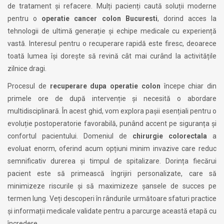
de tratament și refacere. Mulți pacienți caută soluții moderne
pentru o
operatie cancer colon Bucuresti
, dorind acces la
tehnologii de ultimă generație și echipe medicale cu experiență
vastă. Interesul pentru o recuperare rapidă este firesc, deoarece
toată lumea își dorește să revină cât mai curând la activitățile
zilnice dragi.
Procesul de
recuperare dupa operatie colon
începe chiar din
primele ore de după intervenție și necesită o abordare
multidisciplinară. În acest ghid, vom explora pașii esențiali pentru o
evoluție postoperatorie favorabilă, punând accent pe siguranța și
confortul pacientului. Domeniul de
chirurgie colorectala
a
evoluat enorm, oferind acum opțiuni minim invazive care reduc
semnificativ durerea și timpul de spitalizare. Dorința fiecărui
pacient este să primească îngrijiri personalizate, care să
minimizeze riscurile și să maximizeze șansele de succes pe
termen lung. Veți descoperi în rândurile următoare sfaturi practice
și informații medicale validate pentru a parcurge această etapă cu
încredere.