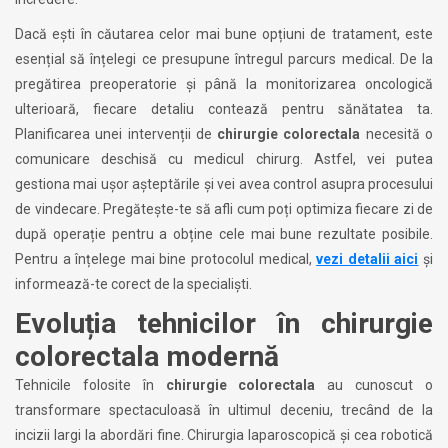
Dacă ești în căutarea celor mai bune opțiuni de tratament, este
esențial să înțelegi ce presupune întregul parcurs medical. De la
pregătirea preoperatorie și până la monitorizarea oncologică
ulterioară, fiecare detaliu contează pentru sănătatea ta.
Planificarea unei intervenții de
chirurgie colorectala
necesită o
comunicare deschisă cu medicul chirurg. Astfel, vei putea
gestiona mai ușor așteptările și vei avea control asupra procesului
de vindecare. Pregătește-te să afli cum poți optimiza fiecare zi de
după operație pentru a obține cele mai bune rezultate posibile.
Pentru a înțelege mai bine protocolul medical,
vezi detalii aici
și
informează-te corect de la specialiști.
Evoluția tehnicilor în chirurgie
colorectala modernă
Tehnicile folosite în
chirurgie colorectala
au cunoscut o
transformare spectaculoasă în ultimul deceniu, trecând de la
incizii largi la abordări fine. Chirurgia laparoscopică și cea robotică