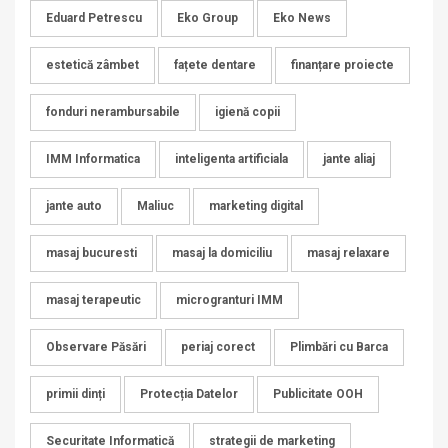
Eduard Petrescu
Eko Group
Eko News
estetică zâmbet
fațete dentare
finanțare proiecte
fonduri nerambursabile
igienă copii
IMM Informatica
inteligenta artificiala
jante aliaj
jante auto
Maliuc
marketing digital
masaj bucuresti
masaj la domiciliu
masaj relaxare
masaj terapeutic
microgranturi IMM
Observare Păsări
periaj corect
Plimbări cu Barca
primii dinți
Protecția Datelor
Publicitate OOH
Securitate Informatică
strategii de marketing