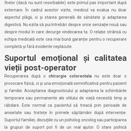
firelor (dacă nu sunt resorbabile) este primul pas important după
externare. În cadrul acestor vizite, medicul va evalua nu doar
aspectul plăgii, ci și starea generală de sănătate și adaptarea
digestivă. Nu ezita să pui întrebări despre orice senzație nouă sau
despre modul în care decurge vindecarea ta. O relație strânsă cu
echipa medicală este cea mai bună garanție pentru o recuperare
completă și fără incidente neplăcute.
Suportul emoțional și calitatea
vieții post-operator
Recuperarea după o
chirurgie colorectala
nu este doar o
provocare fizică, ci și una emoțională semnificativă pentru pacient
și familie. Acceptarea diagnosticului și adaptarea la schimbările
temporare sau permanente ale stilului de viață necesită timp și
răbdare. Este normal ca pacientul să treacă prin perioade de
anxietate sau tristețe în primele săptămâni după intervenție.
Suportul familiei, discuțiile cu un psiholog oncolog sau participarea
la grupuri de suport pot fi de un real ajutor. O stare psihică