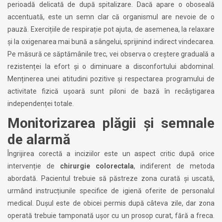
perioadă delicată de după spitalizare. Dacă apare o oboseală
accentuată, este un semn clar că organismul are nevoie de o
pauză. Exercițiile de respirație pot ajuta, de asemenea, la relaxare
și la oxigenarea mai bună a sângelui, sprijinind indirect vindecarea.
Pe măsură ce săptămânile trec, vei observa o creștere graduală a
rezistenței la efort și o diminuare a disconfortului abdominal.
Menținerea unei atitudini pozitive și respectarea programului de
activitate fizică ușoară sunt piloni de bază în recâștigarea
independenței totale.
Monitorizarea plăgii și semnale
de alarmă
Îngrijirea corectă a inciziilor este un aspect critic după orice
intervenție de
chirurgie colorectala
, indiferent de metoda
abordată. Pacientul trebuie să păstreze zona curată și uscată,
urmând instrucțiunile specifice de igienă oferite de personalul
medical. Dușul este de obicei permis după câteva zile, dar zona
operată trebuie tamponată ușor cu un prosop curat, fără a freca.