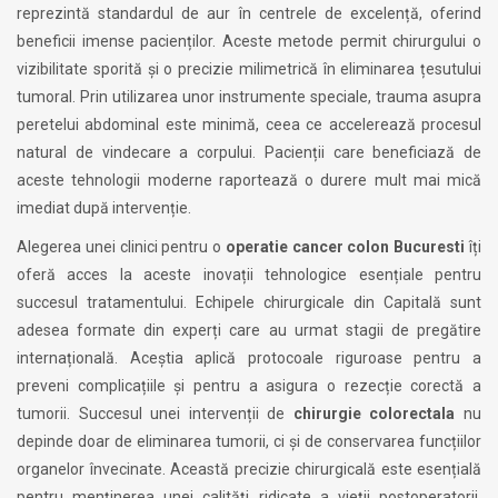
reprezintă standardul de aur în centrele de excelență, oferind
beneficii imense pacienților. Aceste metode permit chirurgului o
vizibilitate sporită și o precizie milimetrică în eliminarea țesutului
tumoral. Prin utilizarea unor instrumente speciale, trauma asupra
peretelui abdominal este minimă, ceea ce accelerează procesul
natural de vindecare a corpului. Pacienții care beneficiază de
aceste tehnologii moderne raportează o durere mult mai mică
imediat după intervenție.
Alegerea unei clinici pentru o
operatie cancer colon Bucuresti
îți
oferă acces la aceste inovații tehnologice esențiale pentru
succesul tratamentului. Echipele chirurgicale din Capitală sunt
adesea formate din experți care au urmat stagii de pregătire
internațională. Aceștia aplică protocoale riguroase pentru a
preveni complicațiile și pentru a asigura o rezecție corectă a
tumorii. Succesul unei intervenții de
chirurgie colorectala
nu
depinde doar de eliminarea tumorii, ci și de conservarea funcțiilor
organelor învecinate. Această precizie chirurgicală este esențială
pentru menținerea unei calități ridicate a vieții postoperatorii,