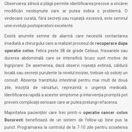
Observarea zilnică a plăgii permite identificarea precoce a oricărei
modificări neobișnuite care ar putea indica o problemă. O
vindecare curată, fără secreții sau roșeață excesivă, este semnul
unei evoluții postoperatorii excelente.
Există anumite semne de alarmă care necesită contactarea
imediată a chirurgului care a realizat procesul de
recuperare dupa
operatie colon
. Febra peste 38 de grade Celsius, frisoanele sau
durerea abdominală care se intensifică brusc sunt motive de
îngrijorare. De asemenea, dacă observi roșeață extinsă, căldură
locală sau secreții purulente la nivelul inciziei, trebuie să soliciți un
consult. Absența tranzitului intestinal pentru mai mult de două
zile, însoțită de vărsături, reprezintă o urgență medicală.
Identificarea rapidă a acestor simptome și intervenția promptă pot
preveni complicații serioase care ar putea prelungi refacerea.
Majoritatea pacienților care trec printr-o
operatie cancer colon
Bucuresti
beneficiază de un sistem de follow-up bine pus la
punct. Programarea la controlul de la 7-10 zile pentru scoaterea