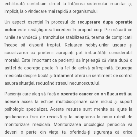
echilibrată contribuie direct la întărirea sistemului imunitar și,
implicit, la o vindecare mai rapidă a organismului.
Un aspect esențial în procesul de
recuperare dupa operatie
colon
este recâștigarea încrederii în propriul corp. Pe măsură ce
rănile se vindecă și tranzitul se stabilizează, teama de complicații
începe să dispară treptat. Reluarea hobby-urilor ușoare și
socializarea cu prietenii apropiați pot îmbunătăți considerabil
moralul. Este important ca pacienții să înțeleagă că viața după o
astfel de operație poate fi la fel de activă și împlinită. Educația
medicală despre boală și tratament oferă un sentiment de control
asupra situației, reducând stresul necunoscutului.
Pacienții care aleg să facă o
operatie cancer colon Bucuresti
au
adesea acces la echipe multidisciplinare care includ și suport
psihologic specializat. Aceste resurse sunt menite să ajute la
gestionarea fricii de recidivă și la adaptarea la noua rutină de
monitorizare medicală. Monitorizarea oncologică periodică va
deveni o parte din viața ta, oferindu-ți siguranța că orice