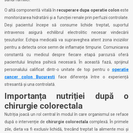
O altă componentă vitală în
recuperare dupa operatie colon
este
monitorizarea hidratării și a funcției renale prin perfuzii controlate.
Deși pacientul începe să consume lichide treptat, suportul
intravenos asigură echilibrul electrolitic necesar vindecării
țesuturilor. Echipa medicală va supraveghea atent zona inciziilor
pentru a detecta orice semn de inflamație timpurie. Comunicarea
constantă cu medicul despre fiecare etapă parcursă oferă
pacientului liniștea psihică necesară. În această fază, sprijinul
personalului calificat dintr-o unitate de top pentru o
operatie
cancer colon Bucuresti
face diferența între o experiență
stresantă și una controlată.
Importanța nutriției după o
chirurgie colorectala
Nutriția joacă un rol central în modul în care organismul se reface
după o intervenție de
chirurgie colorectala
complexă. În primele
zile, dieta va fi exclusiv lichidă, trecând treptat la alimente moi și