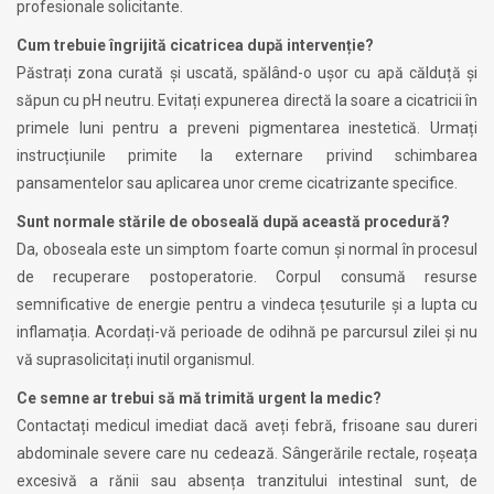
profesionale solicitante.
Cum trebuie îngrijită cicatricea după intervenție?
Păstrați zona curată și uscată, spălând-o ușor cu apă călduță și
săpun cu pH neutru. Evitați expunerea directă la soare a cicatricii în
primele luni pentru a preveni pigmentarea inestetică. Urmați
instrucțiunile primite la externare privind schimbarea
pansamentelor sau aplicarea unor creme cicatrizante specifice.
Sunt normale stările de oboseală după această procedură?
Da, oboseala este un simptom foarte comun și normal în procesul
de recuperare postoperatorie. Corpul consumă resurse
semnificative de energie pentru a vindeca țesuturile și a lupta cu
inflamația. Acordați-vă perioade de odihnă pe parcursul zilei și nu
vă suprasolicitați inutil organismul.
Ce semne ar trebui să mă trimită urgent la medic?
Contactați medicul imediat dacă aveți febră, frisoane sau dureri
abdominale severe care nu cedează. Sângerările rectale, roșeața
excesivă a rănii sau absența tranzitului intestinal sunt, de