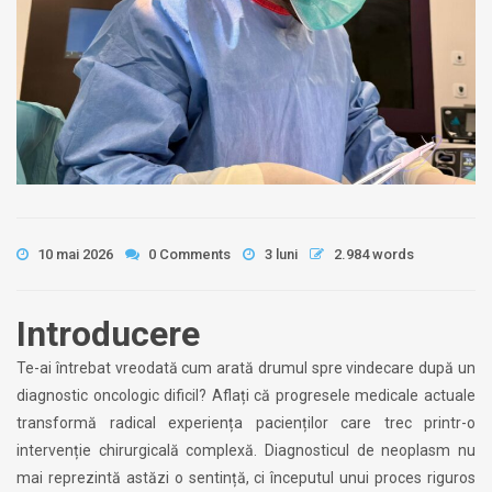
10 mai 2026
0 Comments
3 luni
2.984 words
Introducere
Te-ai întrebat vreodată cum arată drumul spre vindecare după un
diagnostic oncologic dificil? Aflați că progresele medicale actuale
transformă radical experiența pacienților care trec printr-o
intervenție chirurgicală complexă. Diagnosticul de neoplasm nu
mai reprezintă astăzi o sentință, ci începutul unui proces riguros