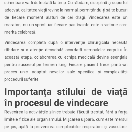
schimbare va fi detectată la timp. Cu răbdare, disciplină și suportul
adecvat, calitatea vieții revine la normal, permițându-ți să te bucuri
de fiecare moment alături de cei dragi. Vindecarea este un
maraton, nu un sprint, iar fiecare pas înainte este o victorie care
merită celebrată.
Vindecarea completă după o intervenție chirurgicală necesită
răbdare și o atenție deosebită acordată semnalelor corpului. În
această etapă, colaborarea cu echipa medicală devine esențială
pentru succesul pe termen lung. Fiecare pacient trece printr-un
proces unic, adaptat nevoilor sale specifice și complexității
procedurii suferite.
Importanța stilului de viață
în procesul de vindecare
Revenirea la activitățile zilnice trebuie făcută treptat, fără a forța
limitele fizice ale organismului. Mișcarea ușoară, cum este mersul
pe jos, ajută la prevenirea complicațiilor respiratorii și vasculare.