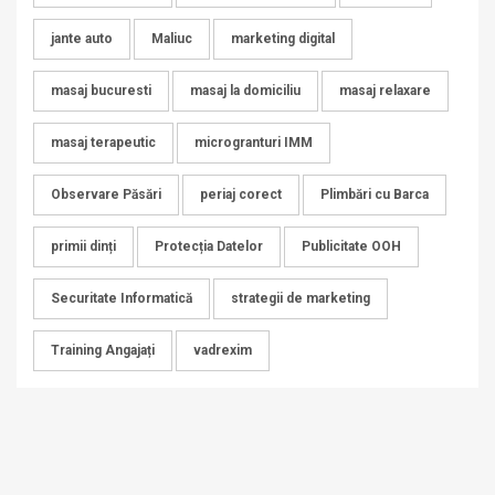
jante auto
Maliuc
marketing digital
masaj bucuresti
masaj la domiciliu
masaj relaxare
masaj terapeutic
microgranturi IMM
Observare Păsări
periaj corect
Plimbări cu Barca
primii dinți
Protecția Datelor
Publicitate OOH
Securitate Informatică
strategii de marketing
Training Angajați
vadrexim