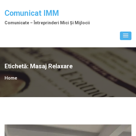
Skip
to
Comunicat IMM
content
Comunicate – Întreprinderi Mici Și Mijlocii
Etichetă:
Masaj Relaxare
Home