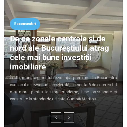
Recomandari
De ce zonele centrale și de
nord ale Bucureștiului atrag
cele mai bune investiții
imobiliare
În ultimii ani, segmentul rezidențial premium din București a
cunoscut o dezvoltare accelerată, alimentată de cererea tot
mai mare pentru locuințe moderne, bine poziționate și
construite la standarde ridicate. Cumpărătorii nu …