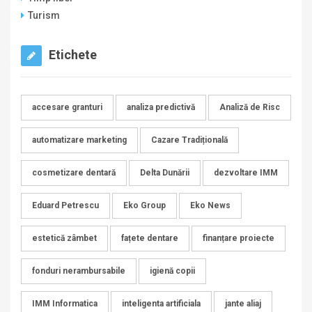
Turism
Etichete
accesare granturi
analiza predictivă
Analiză de Risc
automatizare marketing
Cazare Tradițională
cosmetizare dentară
Delta Dunării
dezvoltare IMM
Eduard Petrescu
Eko Group
Eko News
estetică zâmbet
fațete dentare
finanțare proiecte
fonduri nerambursabile
igienă copii
IMM Informatica
inteligenta artificiala
jante aliaj