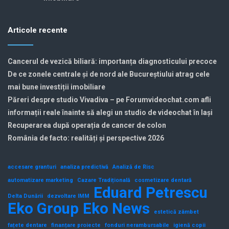
Articole recente
Cancerul de vezică biliară: importanța diagnosticului precoce
De ce zonele centrale și de nord ale Bucureștiului atrag cele
mai bune investiții imobiliare
Păreri despre studio Vivadiva – pe Forumvideochat.com afli
informații reale înainte să alegi un studio de videochat în Iași
Recuperarea după operația de cancer de colon
România de facto: realități și perspective 2026
accesare granturi
analiza predictivă
Analiză de Risc
automatizare marketing
Cazare Tradițională
cosmetizare dentară
Eduard Petrescu
Delta Dunării
dezvoltare IMM
Eko Group
Eko News
estetică zâmbet
fațete dentare
finanțare proiecte
fonduri nerambursabile
igienă copii