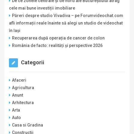
De ce zonele centrale și de nord ale Bucureștiului atrag
cele mai bune investiții imobiliare
Păreri despre studio Vivadiva – pe Forumvideochat.com
afli informații reale înainte să alegi un studio de videochat
în Iași
Recuperarea după operația de cancer de colon
România de facto: realități și perspective 2026
Categorii
Afaceri
Agricultura
Anunt
Arhitectura
Arta
Auto
Casa si Gradina
Constructii