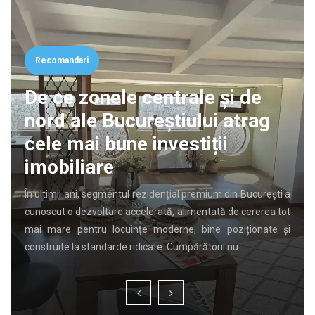
Recomandari
De ce zonele centrale și de
nord ale Bucureștiului atrag
cele mai bune investiții
imobiliare
În ultimii ani, segmentul rezidențial premium din București a
cunoscut o dezvoltare accelerată, alimentată de cererea tot
mai mare pentru locuințe moderne, bine poziționate și
construite la standarde ridicate. Cumpărătorii nu …