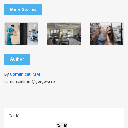
More Stories
Author
By
Comunicat IMM
comunicatimm@gorgova.ro
Caută
Caută