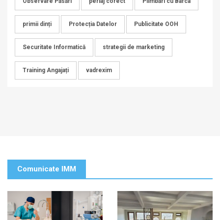
Observare Păsări
periaj corect
Plimbări cu Barca
primii dinți
Protecția Datelor
Publicitate OOH
Securitate Informatică
strategii de marketing
Training Angajați
vadrexim
Comunicate IMM