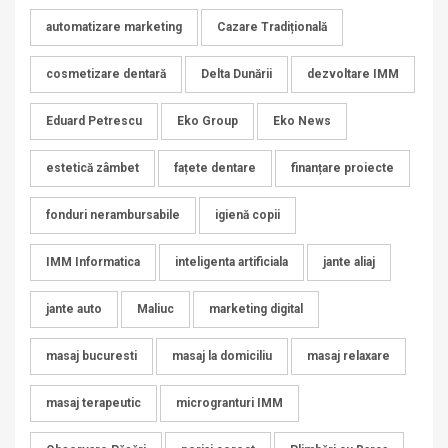
automatizare marketing
Cazare Tradițională
cosmetizare dentară
Delta Dunării
dezvoltare IMM
Eduard Petrescu
Eko Group
Eko News
estetică zâmbet
fațete dentare
finanțare proiecte
fonduri nerambursabile
igienă copii
IMM Informatica
inteligenta artificiala
jante aliaj
jante auto
Maliuc
marketing digital
masaj bucuresti
masaj la domiciliu
masaj relaxare
masaj terapeutic
microgranturi IMM