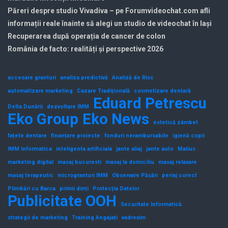
Păreri despre studio Vivadiva – pe Forumvideochat.com afli
informații reale înainte să alegi un studio de videochat în Iași
Recuperarea după operația de cancer de colon
România de facto: realități și perspective 2026
accesare granturi
analiza predictivă
Analiză de Risc
automatizare marketing
Cazare Tradițională
cosmetizare dentară
Eduard Petrescu
Delta Dunării
dezvoltare IMM
Eko Group
Eko News
estetică zâmbet
fațete dentare
finanțare proiecte
fonduri nerambursabile
igienă copii
IMM Informatica
inteligenta artificiala
jante aliaj
jante auto
Maliuc
marketing digital
masaj bucuresti
masaj la domiciliu
masaj relaxare
masaj terapeutic
microgranturi IMM
Observare Păsări
periaj corect
Plimbări cu Barca
primii dinți
Protecția Datelor
Publicitate OOH
Securitate Informatică
strategii de marketing
Training Angajați
vadrexim