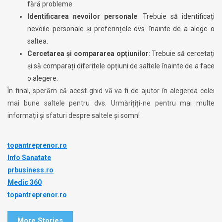
fără probleme.
Identificarea nevoilor personale
: Trebuie să identificați
nevoile personale și preferințele dvs. înainte de a alege o
saltea.
Cercetarea și compararea opțiunilor
: Trebuie să cercetați
și să comparați diferitele opțiuni de saltele înainte de a face
o alegere.
În final, sperăm că acest ghid vă va fi de ajutor în alegerea celei
mai bune saltele pentru dvs. Urmărițiți-ne pentru mai multe
informații și sfaturi despre saltele și somn!
topantreprenor.ro
Info Sanatate
prbusiness.ro
Medic 360
topantreprenor.ro
More Stories