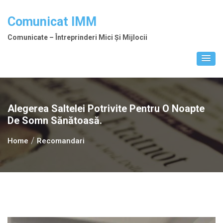
Skip
to
Comunicat IMM
content
Comunicate – Întreprinderi Mici Și Mijlocii
Alegerea Saltelei Potrivite Pentru O Noapte
De Somn Sănătoasă.
Home
Recomandari