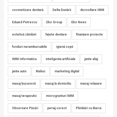
cosmetizare dentară
Delta Dunării
dezvoltare IMM
Eduard Petrescu
Eko Group
Eko News
estetică zâmbet
fațete dentare
finanțare proiecte
fonduri nerambursabile
igienă copii
IMM Informatica
inteligenta artificiala
jante aliaj
jante auto
Maliuc
marketing digital
masaj bucuresti
masaj la domiciliu
masaj relaxare
masaj terapeutic
microgranturi IMM
Observare Păsări
periaj corect
Plimbări cu Barca