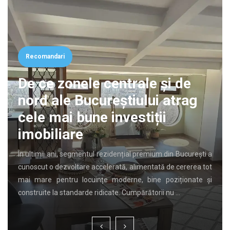
Recomandari
De ce zonele centrale și de
nord ale Bucureștiului atrag
cele mai bune investiții
imobiliare
În ultimii ani, segmentul rezidențial premium din București a
cunoscut o dezvoltare accelerată, alimentată de cererea tot
mai mare pentru locuințe moderne, bine poziționate și
construite la standarde ridicate. Cumpărătorii nu …