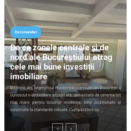
Recomandari
De ce zonele centrale și de
nord ale Bucureștiului atrag
cele mai bune investiții
imobiliare
În ultimii ani, segmentul rezidențial premium din București a
cunoscut o dezvoltare accelerată, alimentată de cererea tot
mai mare pentru locuințe moderne, bine poziționate și
construite la standarde ridicate. Cumpărătorii nu …