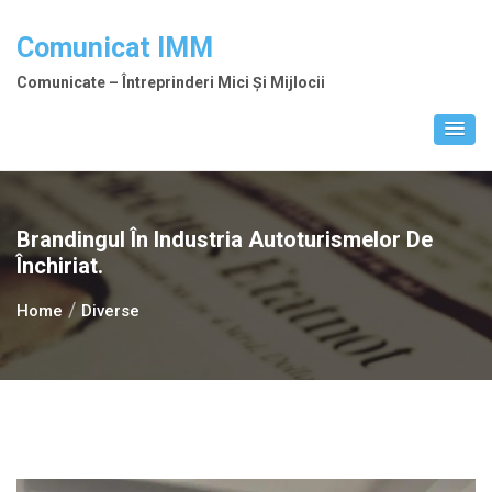
Skip
to
Comunicat IMM
content
Comunicate – Întreprinderi Mici Și Mijlocii
Brandingul În Industria Autoturismelor De
Închiriat.
Home
Diverse