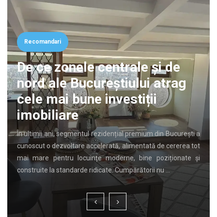
Recomandari
De ce zonele centrale și de
nord ale Bucureștiului atrag
cele mai bune investiții
imobiliare
În ultimii ani, segmentul rezidențial premium din București a
cunoscut o dezvoltare accelerată, alimentată de cererea tot
mai mare pentru locuințe moderne, bine poziționate și
construite la standarde ridicate. Cumpărătorii nu …