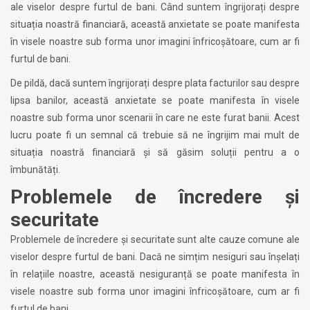
ale viselor despre furtul de bani. Când suntem îngrijorați despre
situația noastră financiară, această anxietate se poate manifesta
în visele noastre sub forma unor imagini înfricoșătoare, cum ar fi
furtul de bani.
De pildă, dacă suntem îngrijorați despre plata facturilor sau despre
lipsa banilor, această anxietate se poate manifesta în visele
noastre sub forma unor scenarii în care ne este furat banii. Acest
lucru poate fi un semnal că trebuie să ne îngrijim mai mult de
situația noastră financiară și să găsim soluții pentru a o
îmbunătăți.
Problemele de încredere și
securitate
Problemele de încredere și securitate sunt alte cauze comune ale
viselor despre furtul de bani. Dacă ne simțim nesiguri sau înșelați
în relațiile noastre, această nesiguranță se poate manifesta în
visele noastre sub forma unor imagini înfricoșătoare, cum ar fi
furtul de bani.