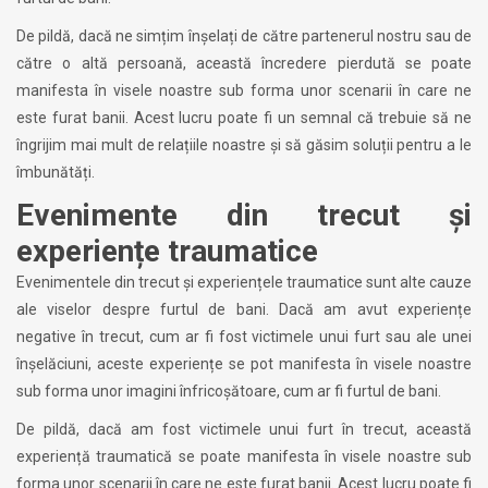
De pildă, dacă ne simțim înșelați de către partenerul nostru sau de
către o altă persoană, această încredere pierdută se poate
manifesta în visele noastre sub forma unor scenarii în care ne
este furat banii. Acest lucru poate fi un semnal că trebuie să ne
îngrijim mai mult de relațiile noastre și să găsim soluții pentru a le
îmbunătăți.
Evenimente din trecut și
experiențe traumatice
Evenimentele din trecut și experiențele traumatice sunt alte cauze
ale viselor despre furtul de bani. Dacă am avut experiențe
negative în trecut, cum ar fi fost victimele unui furt sau ale unei
înșelăciuni, aceste experiențe se pot manifesta în visele noastre
sub forma unor imagini înfricoșătoare, cum ar fi furtul de bani.
De pildă, dacă am fost victimele unui furt în trecut, această
experiență traumatică se poate manifesta în visele noastre sub
forma unor scenarii în care ne este furat banii. Acest lucru poate fi