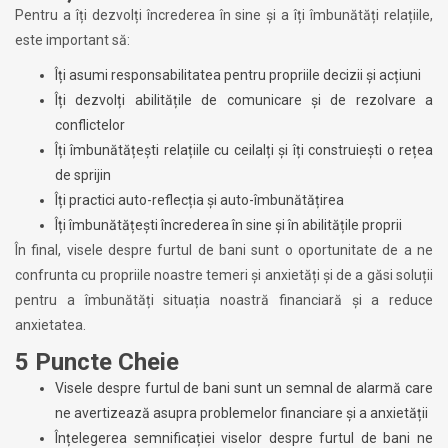
Pentru a îți dezvolți încrederea în sine și a îți îmbunătăți relațiile,
este important să:
Îți asumi responsabilitatea pentru propriile decizii și acțiuni
Îți dezvolți abilitățile de comunicare și de rezolvare a
conflictelor
Îți îmbunătățești relațiile cu ceilalți și îți construiești o rețea
de sprijin
Îți practici auto-reflecția și auto-îmbunătățirea
Îți îmbunătățești încrederea în sine și în abilitățile proprii
În final, visele despre furtul de bani sunt o oportunitate de a ne
confrunta cu propriile noastre temeri și anxietăți și de a găsi soluții
pentru a îmbunătăți situația noastră financiară și a reduce
anxietatea.
5 Puncte Cheie
Visele despre furtul de bani sunt un semnal de alarmă care
ne avertizează asupra problemelor financiare și a anxietății
Înțelegerea semnificației viselor despre furtul de bani ne