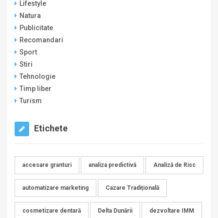
Lifestyle
Natura
Publicitate
Recomandari
Sport
Stiri
Tehnologie
Timp liber
Turism
Etichete
accesare granturi
analiza predictivă
Analiză de Risc
automatizare marketing
Cazare Tradițională
cosmetizare dentară
Delta Dunării
dezvoltare IMM