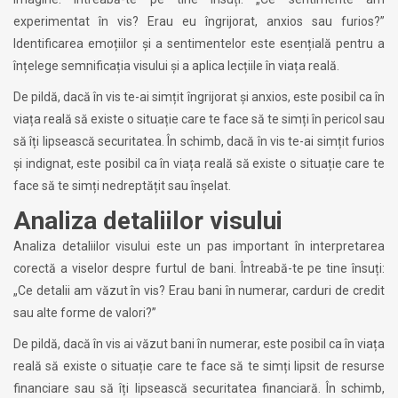
experimentat în vis? Erau eu îngrijorat, anxios sau furios?”
Identificarea emoțiilor și a sentimentelor este esențială pentru a
înțelege semnificația visului și a aplica lecțiile în viața reală.
De pildă, dacă în vis te-ai simțit îngrijorat și anxios, este posibil ca în
viața reală să existe o situație care te face să te simți în pericol sau
să îți lipsească securitatea. În schimb, dacă în vis te-ai simțit furios
și indignat, este posibil ca în viața reală să existe o situație care te
face să te simți nedreptățit sau înșelat.
Analiza detaliilor visului
Analiza detaliilor visului este un pas important în interpretarea
corectă a viselor despre furtul de bani. Întreabă-te pe tine însuți:
„Ce detalii am văzut în vis? Erau bani în numerar, carduri de credit
sau alte forme de valori?”
De pildă, dacă în vis ai văzut bani în numerar, este posibil ca în viața
reală să existe o situație care te face să te simți lipsit de resurse
financiare sau să îți lipsească securitatea financiară. În schimb,