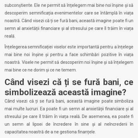
subconștiente. Ele ne permit să înțelegem mai bine noi înșine și să
descoperim semnificația evenimentelor care se întâmplă în viața
noastră. Când visezi că ți se fură bani, această imagine poate fi un
semn al anxietății financiare și al stresului pe care îl trăim în viața
reală.
Înțelegerea semnificației viselor este importantă pentru a înțelege
mai bine noi înșine și pentru a face schimbări pozitive în viața
noastră. Visele ne permit să descoperim noi înșine și să înțelegem
mai bine ce ne dorim și ce ne temem.
Când visezi că ți se fură bani, ce
simbolizează această imagine?
Când visezi că ți se fură bani, această imagine poate simboliza
mai multe lucruri. Ea poate fi un semn al anxietății financiare și al
stresului pe care îl trăim în viața reală. De asemenea, ea poate fi
un semn al lipsei de încredere în sine și al neîncrederii în
capacitatea noastră de a ne gestiona finanțele.