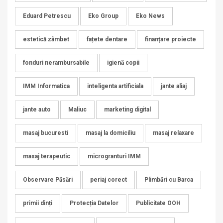
Eduard Petrescu
Eko Group
Eko News
estetică zâmbet
fațete dentare
finanțare proiecte
fonduri nerambursabile
igienă copii
IMM Informatica
inteligenta artificiala
jante aliaj
jante auto
Maliuc
marketing digital
masaj bucuresti
masaj la domiciliu
masaj relaxare
masaj terapeutic
microgranturi IMM
Observare Păsări
periaj corect
Plimbări cu Barca
primii dinți
Protecția Datelor
Publicitate OOH