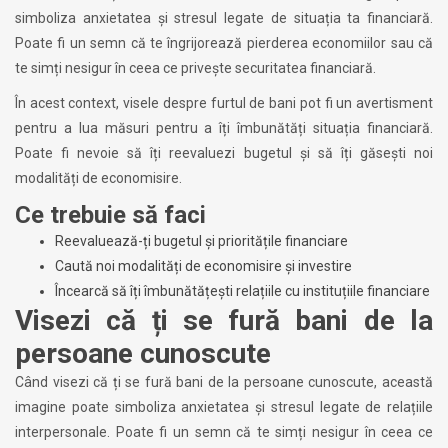
simboliza anxietatea și stresul legate de situația ta financiară.
Poate fi un semn că te îngrijorează pierderea economiilor sau că
te simți nesigur în ceea ce privește securitatea financiară.
În acest context, visele despre furtul de bani pot fi un avertisment
pentru a lua măsuri pentru a îți îmbunătăți situația financiară.
Poate fi nevoie să îți reevaluezi bugetul și să îți găsești noi
modalități de economisire.
Ce trebuie să faci
Reevaluează-ți bugetul și prioritățile financiare
Caută noi modalități de economisire și investire
Încearcă să îți îmbunătățești relațiile cu instituțiile financiare
Visezi că ți se fură bani de la
persoane cunoscute
Când visezi că ți se fură bani de la persoane cunoscute, această
imagine poate simboliza anxietatea și stresul legate de relațiile
interpersonale. Poate fi un semn că te simți nesigur în ceea ce