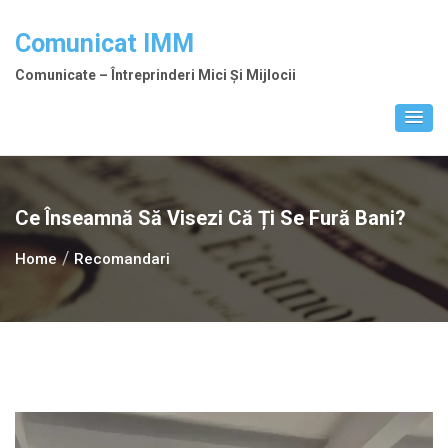
Skip
to
Comunicat IMM
content
Comunicate – Întreprinderi Mici Și Mijlocii
Ce Înseamnă Să Visezi Că Ți Se Fură Bani?
Home
Recomandari