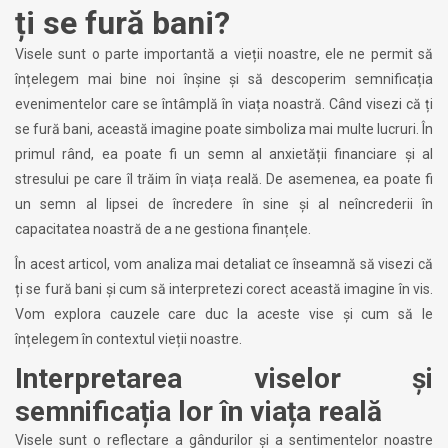
ți se fură bani?
Visele sunt o parte importantă a vieții noastre, ele ne permit să
înțelegem mai bine noi înșine și să descoperim semnificația
evenimentelor care se întâmplă în viața noastră. Când visezi că ți
se fură bani, această imagine poate simboliza mai multe lucruri. În
primul rând, ea poate fi un semn al anxietății financiare și al
stresului pe care îl trăim în viața reală. De asemenea, ea poate fi
un semn al lipsei de încredere în sine și al neîncrederii în
capacitatea noastră de a ne gestiona finanțele.
În acest articol, vom analiza mai detaliat ce înseamnă să visezi că
ți se fură bani și cum să interpretezi corect această imagine în vis.
Vom explora cauzele care duc la aceste vise și cum să le
înțelegem în contextul vieții noastre.
Interpretarea viselor și
semnificația lor în viața reală
Visele sunt o reflectare a gândurilor și a sentimentelor noastre