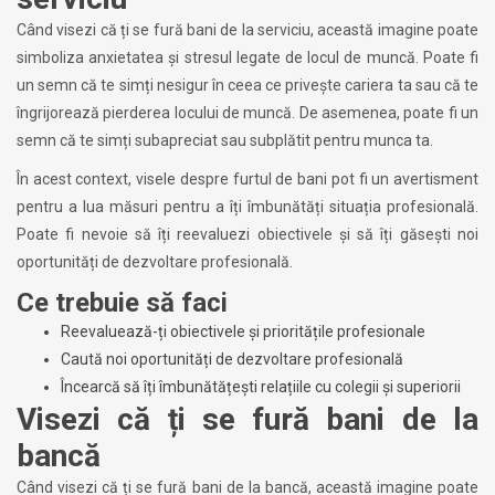
Când visezi că ți se fură bani de la serviciu, această imagine poate
simboliza anxietatea și stresul legate de locul de muncă. Poate fi
un semn că te simți nesigur în ceea ce privește cariera ta sau că te
îngrijorează pierderea locului de muncă. De asemenea, poate fi un
semn că te simți subapreciat sau subplătit pentru munca ta.
În acest context, visele despre furtul de bani pot fi un avertisment
pentru a lua măsuri pentru a îți îmbunătăți situația profesională.
Poate fi nevoie să îți reevaluezi obiectivele și să îți găsești noi
oportunități de dezvoltare profesională.
Ce trebuie să faci
Reevaluează-ți obiectivele și prioritățile profesionale
Caută noi oportunități de dezvoltare profesională
Încearcă să îți îmbunătățești relațiile cu colegii și superiorii
Visezi că ți se fură bani de la
bancă
Când visezi că ți se fură bani de la bancă, această imagine poate