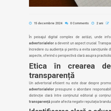
15 decembrie 2024
0 Comments
2 ani
În peisajul digital complex de astăzi, unde inf
advertorialelor
a devenit un aspect crucial. Transp
încredere cu audiența și pentru a evita sancțiunile
aspecte, oferind o perspectivă clară asupra practicil
Etica în crearea de
transparență
Un advertorial eficient nu este doar despre promo
advertorialelor
presupune o abordare responsabilă,
distincție clară între conținutul editorial și conț
transparență
poate afecta negativ reputația brandulu