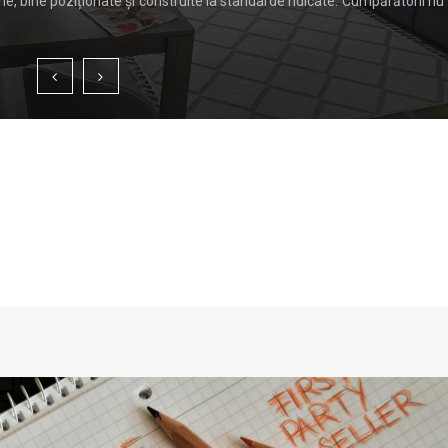
, bine poziționate și construite la standarde ridicate. Cumpărătorii nu