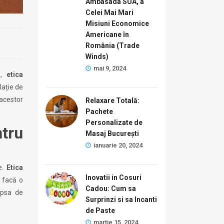
Ambasada SUA, a
Celei Mai Mari
Misiuni Economice
Americane în
România (Trade
Winds)
mai 9, 2024
ă,
etica
lație de
 acestor
Relaxare Totală:
Pachete
Personalizate de
tru
Masaj București
ianuarie 20, 2024
e.
Etica
Inovatii in Cosuri
 facă o
Cadou: Cum sa
Lipsa de
Surprinzi si sa Incanti
de Paste
martie 15, 2024