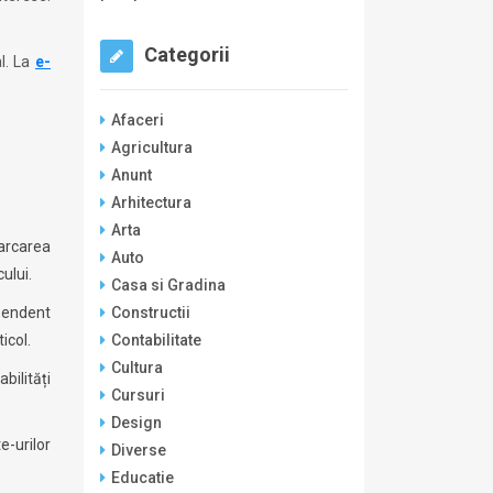
Categorii
al. La
e-
Afaceri
Agricultura
Anunt
Arhitectura
Arta
arcarea
Auto
ului.
Casa si Gradina
Constructii
ependent
Contabilitate
icol.
Cultura
bilități
Cursuri
Design
-urilor
Diverse
Educatie