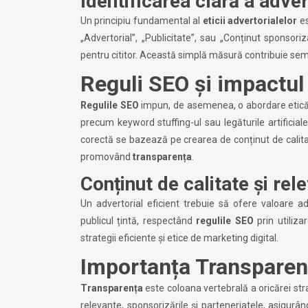
Identificarea clară a adver
Un principiu fundamental al
eticii advertorialelor
es
„Advertorial”, „Publicitate”, sau „Conținut sponsor
pentru cititor. Această simplă măsură contribuie sem
Reguli SEO și impactul 
Regulile SEO
impun, de asemenea, o abordare etică î
precum keyword stuffing-ul sau legăturile artificia
corectă se bazează pe crearea de conținut de calitate
promovând
transparența
.
Conținut de calitate și rel
Un advertorial eficient trebuie să ofere valoare adă
publicul țintă, respectând
regulile SEO
prin utiliza
strategii eficiente și etice de marketing digital.
Importanța Transparenț
Transparența
este coloana vertebrală a oricărei stra
relevante, sponsorizările și parteneriatele, asigurâ