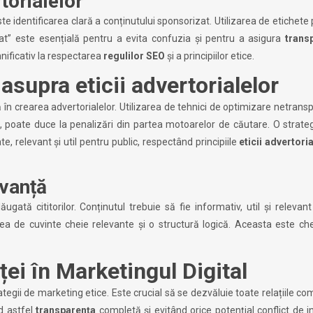
torialelor
te identificarea clară a conținutului sponsorizat. Utilizarea de etichet
izat” este esențială pentru a evita confuzia și pentru a asigura
trans
nificativ la respectarea
regulilor SEO
și a principiilor etice.
asupra eticii advertorialelor
n crearea advertorialelor. Utilizarea de tehnici de optimizare netrans
le, poate duce la penalizări din partea motoarelor de căutare. O strat
, relevant și util pentru public, respectând principiile
eticii advertori
evanță
ugată cititorilor. Conținutul trebuie să fie informativ, util și relevan
rea de cuvinte cheie relevante și o structură logică. Aceasta este ch
ei în Marketingul Digital
tegii de marketing etice. Este crucial să se dezvăluie toate relațiile co
nd astfel
transparența
completă și evitând orice potențial conflict de i