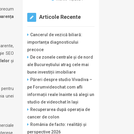
e precum
Articole Recente
parența
Cancerul de vezică biliară:
importanța diagnosticului
parente,
precoce
egie SEO
De ce zonele centrale și de nord
alelor
și
ale Bucureștiului atrag cele mai
bune investiții imobiliare
Păreri despre studio Vivadiva –
pe Forumvideochat.com afli
t pentru
informații reale înainte să alegi un
eia unei
studio de videochat în Iași
Recuperarea după operația de
cancer de colon
România de facto: realități și
merciale
perspective 2026
nterese.