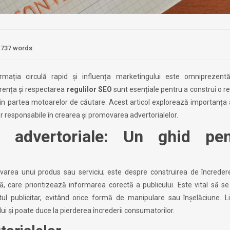
737 words
ormația circulă rapid și influența marketingului este omniprezent
arența și respectarea
regulilor SEO
sunt esențiale pentru a construi o re
 din partea motoarelor de căutare. Acest articol explorează importanța
or responsabile în crearea și promovarea advertorialelor.
 advertoriale: Un ghid pen
varea unui produs sau serviciu; este despre construirea de încreder
 care prioritizează informarea corectă a publicului. Este vital să se
inutul publicitar, evitând orice formă de manipulare sau înșelăciune. 
i și poate duce la pierderea încrederii consumatorilor.