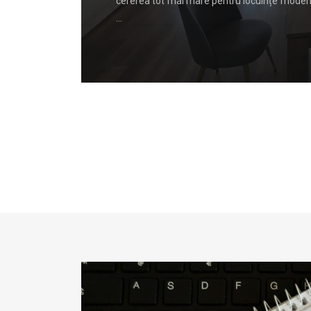
l organelor
cererea tot mai mare pentru locuințe moderne
…