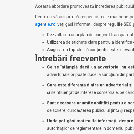
Această abordare promovează încrederea publicului
Pentru a vă asigura că respectați cele mai bune prac
agentie.ro
, veți găsi informații despre
regulile SEO
ș
Dezvoltarea unui plan de conținut transparent
Utilizarea de etichete clare pentru a identifica
Asigurarea faptului că conținutul este relevant ș
Întrebări frecvente
Ce se întâmplă dacă un advertorial nu e
advertorialelor poate duce la sancțiuni din parte
Care este diferența dintre un advertorial și 
și neinfluențat de interese comerciale, pe când
Sunt necesare anumite abilități pentru a scr
de scriere, cunoașterea publicului țintă și respec
Unde pot găsi mai multe informații despre 
autorităților de reglementare în domeniul publi