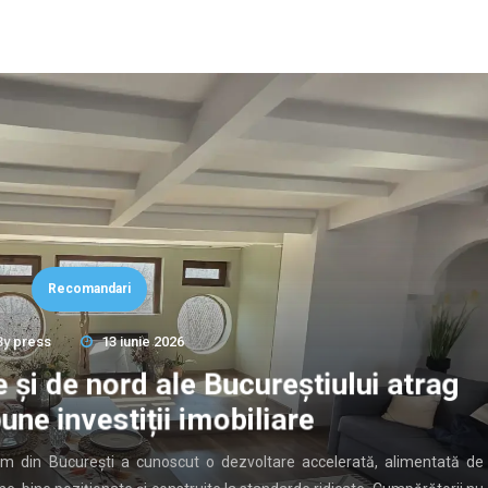
Recomandari
By
press
13 iunie 2026
 și de nord ale Bucureștiului atrag
une investiții imobiliare
ium din București a cunoscut o dezvoltare accelerată, alimentată de