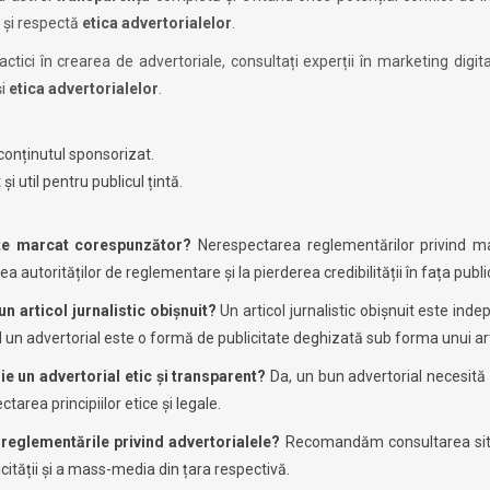
 și respectă
etica advertorialelor
.
tici în crearea de advertoriale, consultați experții în marketing digit
i
etica advertorialelor
.
.
 conținutul sponsorizat.
i util pentru publicul țintă.
ste marcat corespunzător?
Nerespectarea reglementărilor privind m
a autorităților de reglementare și la pierderea credibilității în fața public
un articol jurnalistic obișnuit?
Un articol jurnalistic obișnuit este ind
 un advertorial este o formă de publicitate deghizată sub forma unui art
ie un advertorial etic și transparent?
Da, un bun advertorial necesită a
tarea principiilor etice și legale.
reglementările privind advertorialele?
Recomandăm consultarea site
cității și a mass-media din țara respectivă.