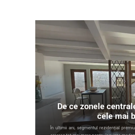
lui
De ce zonele centrale
cele mai b
rent banale
În ultimii ani, segmentul rezidențial prem