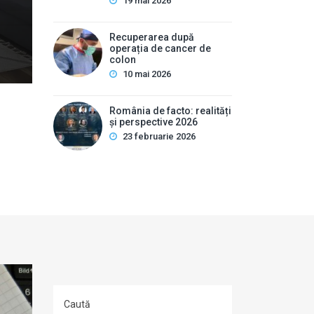
pot ascunde uneori afecțiuni hepatobiliare severe. Des
19 mai 2026
interne este …
Recuperarea după
operația de cancer de
colon
10 mai 2026
România de facto: realități
și perspective 2026
23 februarie 2026
Caută