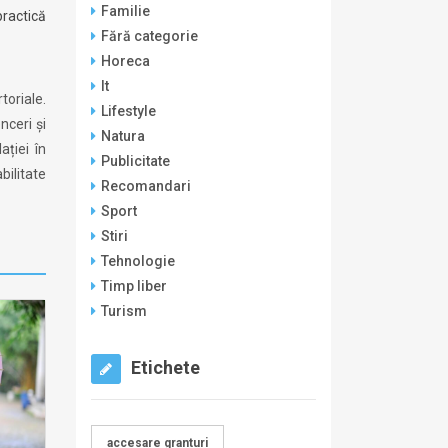
Familie
ractică
Fără categorie
Horeca
It
toriale.
Lifestyle
nceri și
Natura
ației în
Publicitate
bilitate
Recomandari
Sport
Stiri
Tehnologie
Timp liber
Turism
Etichete
accesare granturi