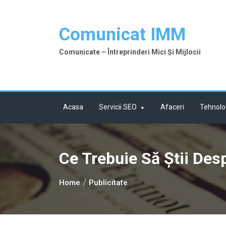
Skip
to
Comunicat IMM
content
Comunicate – Întreprinderi Mici Și Mijlocii
Acasa
Servicii SEO
Afaceri
Tehnolo
Ce Trebuie Să Știi Desp
Home
Publicitate