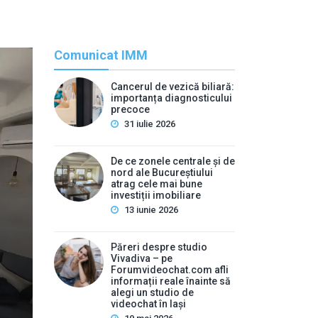
Comunicat IMM
Cancerul de vezică biliară:
importanța diagnosticului
precoce
31 iulie 2026
De ce zonele centrale și de
nord ale Bucureștiului
atrag cele mai bune
Rec
investiții imobiliare
13 iunie 2026
By
press
Cancerul de vezică biliar
Păreri despre studio
Vivadiva – pe
pr
Forumvideochat.com afli
informații reale înainte să
alegi un studio de
Mulți oameni ignoră durerile abdominale ușoare și stări
videochat în Iași