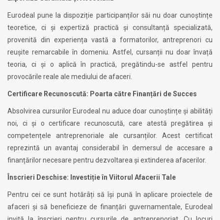
Eurodeal pune la dispoziție participanților săi nu doar cunoștințe
teoretice, ci și expertiză practică și consultanță specializată,
provenită din experiența vastă a formatorilor, antreprenori cu
reușite remarcabile în domeniu. Astfel, cursanții nu doar învață
teoria, ci și o aplică în practică, pregătindu-se astfel pentru
provocările reale ale mediului de afaceri.
Certificare Recunoscută: Poarta către Finanțări de Succes
Absolvirea cursurilor Eurodeal nu aduce doar cunoștințe și abilități
noi, ci și o certificare recunoscută, care atestă pregătirea și
competențele antreprenoriale ale cursanților. Acest certificat
reprezintă un avantaj considerabil în demersul de accesare a
finanțărilor necesare pentru dezvoltarea și extinderea afacerilor.
Înscrieri Deschise: Investiție în Viitorul Afacerii Tale
Pentru cei ce sunt hotărâți să își pună în aplicare proiectele de
afaceri și să beneficieze de finanțări guvernamentale, Eurodeal
invită la înscrieri pentru cursurile de antreprenoriat. Cu locuri