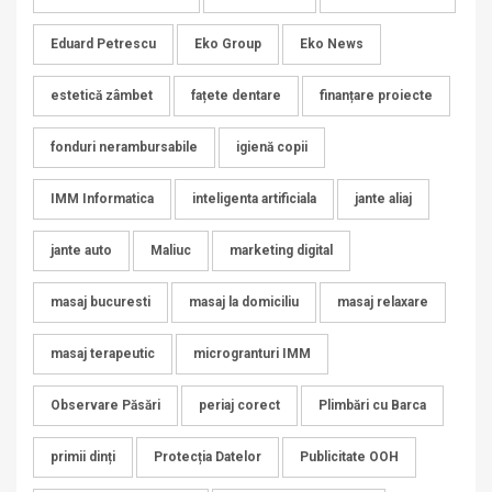
Eduard Petrescu
Eko Group
Eko News
estetică zâmbet
fațete dentare
finanțare proiecte
fonduri nerambursabile
igienă copii
IMM Informatica
inteligenta artificiala
jante aliaj
jante auto
Maliuc
marketing digital
masaj bucuresti
masaj la domiciliu
masaj relaxare
masaj terapeutic
microgranturi IMM
Observare Păsări
periaj corect
Plimbări cu Barca
primii dinți
Protecția Datelor
Publicitate OOH