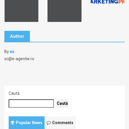
Author
By
sc
sc@e-agentie.ro
Caută
Caută
Popular News
Comments