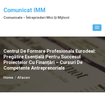
Skip
to
Comunicat IMM
content
Comunicate – Întreprinderi Mici Și Mijlocii
Centrul De Formare Profesionala Eurodeal:
Pregătire Esențială Pentru Succesul
Proiectelor Cu Finanțări – Cursuri De
Competente Antreprenoriale
Home
Afaceri