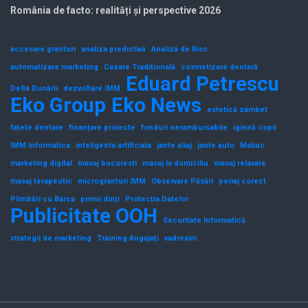
România de facto: realități și perspective 2026
accesare granturi
analiza predictivă
Analiză de Risc
automatizare marketing
Cazare Tradițională
cosmetizare dentară
Eduard Petrescu
Delta Dunării
dezvoltare IMM
Eko Group
Eko News
estetică zâmbet
fațete dentare
finanțare proiecte
fonduri nerambursabile
igienă copii
IMM Informatica
inteligenta artificiala
jante aliaj
jante auto
Maliuc
marketing digital
masaj bucuresti
masaj la domiciliu
masaj relaxare
masaj terapeutic
microgranturi IMM
Observare Păsări
periaj corect
Plimbări cu Barca
primii dinți
Protecția Datelor
Publicitate OOH
Securitate Informatică
strategii de marketing
Training Angajați
vadrexim