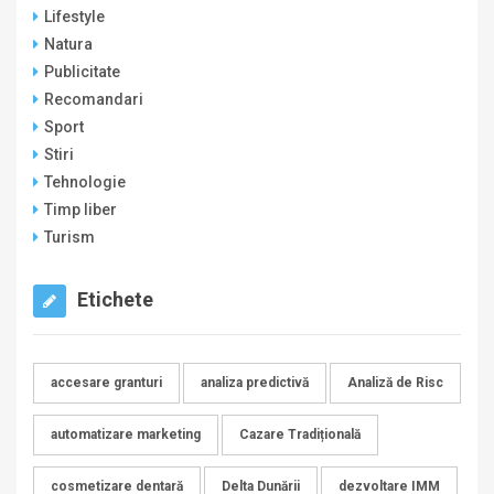
Lifestyle
Natura
Publicitate
Recomandari
Sport
Stiri
Tehnologie
Timp liber
Turism
Etichete
accesare granturi
analiza predictivă
Analiză de Risc
automatizare marketing
Cazare Tradițională
cosmetizare dentară
Delta Dunării
dezvoltare IMM