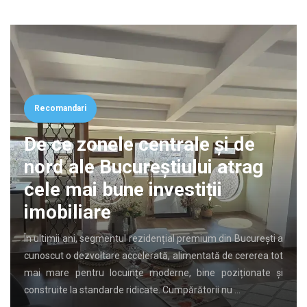
Recomandari
De ce zonele centrale și de
nord ale Bucureștiului atrag
cele mai bune investiții
imobiliare
În ultimii ani, segmentul rezidențial premium din București a
cunoscut o dezvoltare accelerată, alimentată de cererea tot
mai mare pentru locuințe moderne, bine poziționate și
construite la standarde ridicate. Cumpărătorii nu …