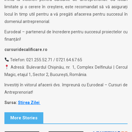
limitate și o cerere în creștere, este recomandat să vă asigurați
locul în timp util pentru a vă pregăti afacerea pentru succesul în
domeniul antreprenorial.
Eurodeal – partenerul de încredere pentru succesul proiectelor cu
finanțări!
cursuridecalificare.ro
Telefon: 021.255.52.71 / 0721.64.67.65
Adresă: Bulevardul Chișinău, nr. 1, Complex Delfinului | Cercul
Magic, etajul 1, Sector 2, București, România.
Investiți în viitorul afacerii dvs. împreună cu Eurodeal – Cursuri de
Antreprenoriat!
Sursa:
Stirea Zilei
More Stories