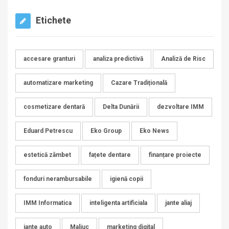
Etichete
accesare granturi
analiza predictivă
Analiză de Risc
automatizare marketing
Cazare Tradițională
cosmetizare dentară
Delta Dunării
dezvoltare IMM
Eduard Petrescu
Eko Group
Eko News
estetică zâmbet
fațete dentare
finanțare proiecte
fonduri nerambursabile
igienă copii
IMM Informatica
inteligenta artificiala
jante aliaj
jante auto
Maliuc
marketing digital