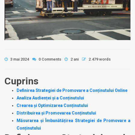
3 mai 2024
0 Comments
2 ani
2.479 words
Cuprins
Definirea Strategiei de Promovare a Conținutului Online
Analiza Audienței și a Conținutului
Crearea și Optimizarea Conținutului
Distribuirea și Promovarea Conținutului
Măsurarea și Îmbunătățirea Strategiei de Promovare a
Conținutului