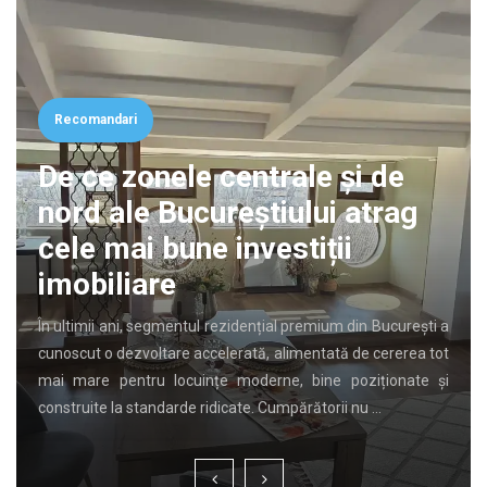
Recomandari
De ce zonele centrale și de
nord ale Bucureștiului atrag
cele mai bune investiții
imobiliare
În ultimii ani, segmentul rezidențial premium din București a
cunoscut o dezvoltare accelerată, alimentată de cererea tot
mai mare pentru locuințe moderne, bine poziționate și
construite la standarde ridicate. Cumpărătorii nu …