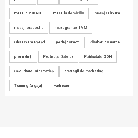
masaj bucuresti
masaj la domiciliu
masaj relaxare
masaj terapeutic
microgranturi IMM
Observare Păsări
periaj corect
Plimbări cu Barca
primii dinți
Protecția Datelor
Publicitate OOH
Securitate Informatică
strategii de marketing
Training Angajați
vadrexim