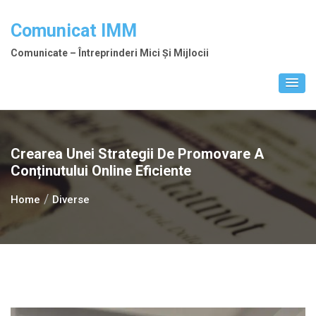
Skip
to
Comunicat IMM
content
Comunicate – Întreprinderi Mici Și Mijlocii
Crearea Unei Strategii De Promovare A
Conținutului Online Eficiente
Home
Diverse