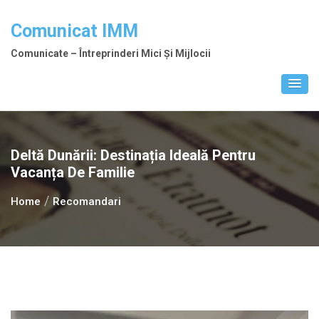
Skip
to
Comunicat IMM
content
Comunicate – Întreprinderi Mici Și Mijlocii
Deltă Dunării: Destinația Ideală Pentru
Vacanța De Familie
Home
Recomandari