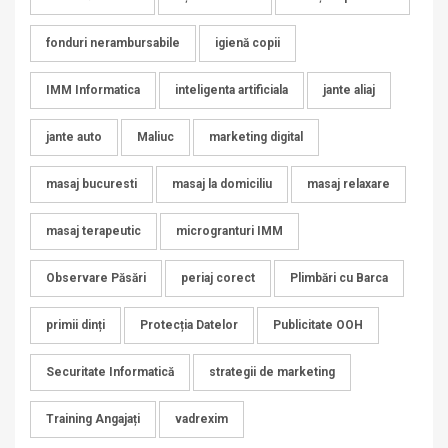
fonduri nerambursabile
igienă copii
IMM Informatica
inteligenta artificiala
jante aliaj
jante auto
Maliuc
marketing digital
masaj bucuresti
masaj la domiciliu
masaj relaxare
masaj terapeutic
microgranturi IMM
Observare Păsări
periaj corect
Plimbări cu Barca
primii dinți
Protecția Datelor
Publicitate OOH
Securitate Informatică
strategii de marketing
Training Angajați
vadrexim