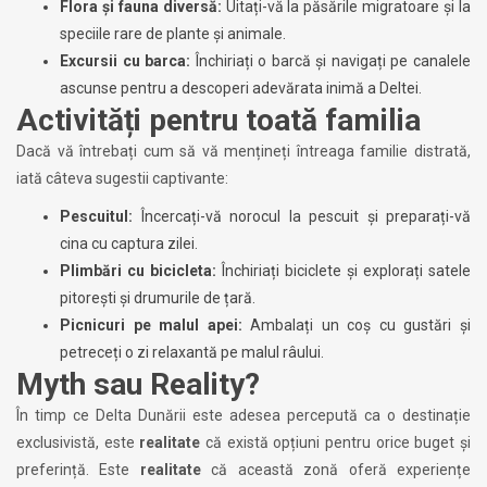
Flora și fauna diversă:
Uitați-vă la păsările migratoare și la
speciile rare de plante și animale.
Excursii cu barca:
Închiriați o barcă și navigați pe canalele
ascunse pentru a descoperi adevărata inimă a Deltei.
Activități pentru toată familia
Dacă vă întrebați cum să vă mențineți întreaga familie distrată,
iată câteva sugestii captivante:
Pescuitul:
Încercați-vă norocul la pescuit și preparați-vă
cina cu captura zilei.
Plimbări cu bicicleta:
Închiriați biciclete și explorați satele
pitorești și drumurile de țară.
Picnicuri pe malul apei:
Ambalați un coș cu gustări și
petreceți o zi relaxantă pe malul râului.
Myth sau Reality?
În timp ce Delta Dunării este adesea percepută ca o destinație
exclusivistă, este
realitate
că există opțiuni pentru orice buget și
preferință. Este
realitate
că această zonă oferă experiențe