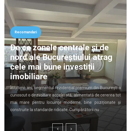
Recomandari
De ce zonele centrale și de
nord ale Bucureștiului atrag
cele mai bune investiții
imobiliare
În ultimii ani, segmentul rezidențial premium din București a
cunoscut o dezvoltare accelerată, alimentată de cererea tot
mai mare pentru locuințe moderne, bine poziționate și
construite la standarde ridicate. Cumpărătorii nu …