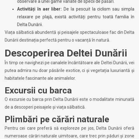
observare a unei game variate de specii de păsări.
Activități în aer liber:
De la pescuit la ciclism sau simpla
relaxare pe plajă, există activități pentru toată familia în
Delta Dunării.
Viața sălbatică abundentă și peisajele spectaculoase fac din Delta
Dunării destinația perfectă pentru o vacanță în natură.
Descoperirea Deltei Dunării
În timp ce navighezi pe canalele încântătoare ale Deltei Dunării, vei
putea admira nu doar păsările exotice, ci și vegetația luxuriantă și
habitatele fascinante ale animalelor.
Excursii cu barca
O excursie cu barca prin Delta Dunării este o modalitate minunată
de a descoperi peisajele și viața sălbatică.
Plimbări pe cărări naturale
Pentru cei care preferă să exploreze pe jos, Delta Dunării oferă
numeroase cărări naturale uimitoare, care trec prin păduri și zone