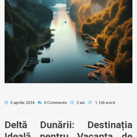
5 aprilie 2024
0 Comments
2 ani
1.126 word
Deltă Dunării: Destinația
Ideală pentru Vacanța de