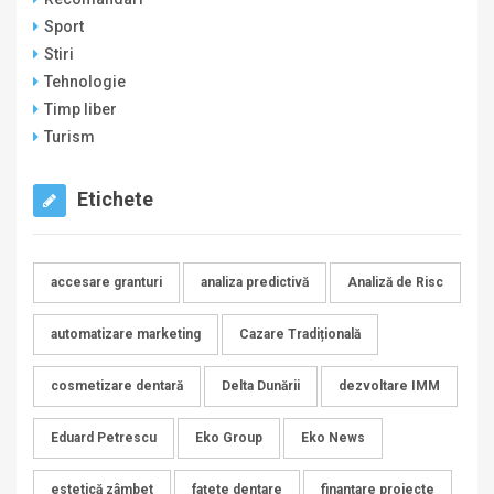
Sport
Stiri
Tehnologie
Timp liber
Turism
Etichete
accesare granturi
analiza predictivă
Analiză de Risc
automatizare marketing
Cazare Tradițională
cosmetizare dentară
Delta Dunării
dezvoltare IMM
Eduard Petrescu
Eko Group
Eko News
estetică zâmbet
fațete dentare
finanțare proiecte