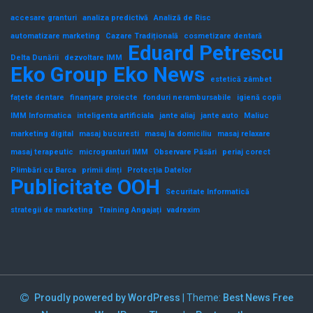
accesare granturi
analiza predictivă
Analiză de Risc
automatizare marketing
Cazare Tradițională
cosmetizare dentară
Eduard Petrescu
Delta Dunării
dezvoltare IMM
Eko Group
Eko News
estetică zâmbet
fațete dentare
finanțare proiecte
fonduri nerambursabile
igienă copii
IMM Informatica
inteligenta artificiala
jante aliaj
jante auto
Maliuc
marketing digital
masaj bucuresti
masaj la domiciliu
masaj relaxare
masaj terapeutic
microgranturi IMM
Observare Păsări
periaj corect
Plimbări cu Barca
primii dinți
Protecția Datelor
Publicitate OOH
Securitate Informatică
strategii de marketing
Training Angajați
vadrexim
Proudly powered by WordPress
|
Theme:
Best News Free