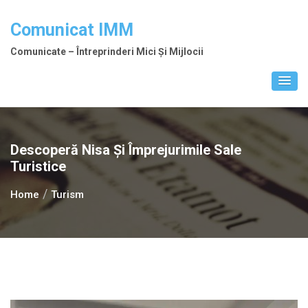
Skip
to
Comunicat IMM
content
Comunicate – Întreprinderi Mici Și Mijlocii
Descoperă Nisa Și Împrejurimile Sale
Turistice
Home
Turism