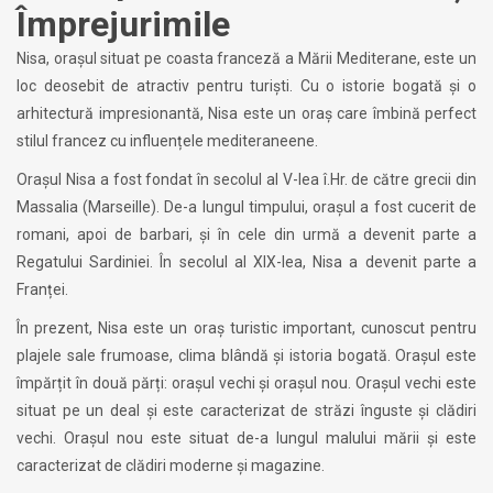
Împrejurimile
Nisa, orașul situat pe coasta franceză a Mării Mediterane, este un
loc deosebit de atractiv pentru turiști. Cu o istorie bogată și o
arhitectură impresionantă, Nisa este un oraș care îmbină perfect
stilul francez cu influențele mediteraneene.
Orașul Nisa a fost fondat în secolul al V-lea î.Hr. de către grecii din
Massalia (Marseille). De-a lungul timpului, orașul a fost cucerit de
romani, apoi de barbari, și în cele din urmă a devenit parte a
Regatului Sardiniei. În secolul al XIX-lea, Nisa a devenit parte a
Franței.
În prezent, Nisa este un oraș turistic important, cunoscut pentru
plajele sale frumoase, clima blândă și istoria bogată. Orașul este
împărțit în două părți: orașul vechi și orașul nou. Orașul vechi este
situat pe un deal și este caracterizat de străzi înguste și clădiri
vechi. Orașul nou este situat de-a lungul malului mării și este
caracterizat de clădiri moderne și magazine.