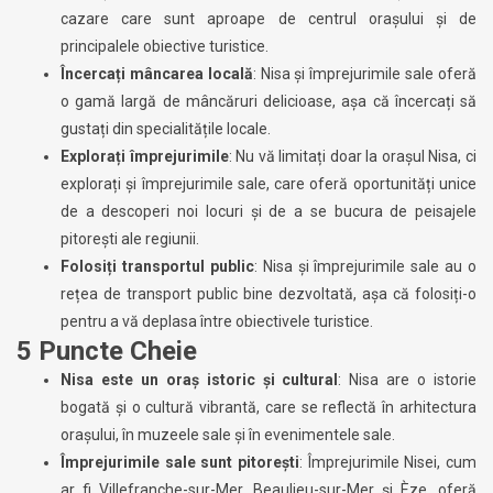
cazare care sunt aproape de centrul orașului și de
principalele obiective turistice.
Încercați mâncarea locală
: Nisa și împrejurimile sale oferă
o gamă largă de mâncăruri delicioase, așa că încercați să
gustați din specialitățile locale.
Explorați împrejurimile
: Nu vă limitați doar la orașul Nisa, ci
explorați și împrejurimile sale, care oferă oportunități unice
de a descoperi noi locuri și de a se bucura de peisajele
pitorești ale regiunii.
Folosiți transportul public
: Nisa și împrejurimile sale au o
rețea de transport public bine dezvoltată, așa că folosiți-o
pentru a vă deplasa între obiectivele turistice.
5 Puncte Cheie
Nisa este un oraș istoric și cultural
: Nisa are o istorie
bogată și o cultură vibrantă, care se reflectă în arhitectura
orașului, în muzeele sale și în evenimentele sale.
Împrejurimile sale sunt pitorești
: Împrejurimile Nisei, cum
ar fi Villefranche-sur-Mer, Beaulieu-sur-Mer și Èze, oferă