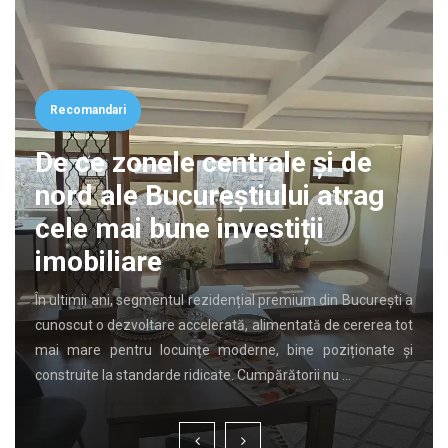
Recomandari
De ce zonele centrale și de
nord ale Bucureștiului atrag
cele mai bune investiții
imobiliare
În ultimii ani, segmentul rezidențial premium din București a
cunoscut o dezvoltare accelerată, alimentată de cererea tot
mai mare pentru locuințe moderne, bine poziționate și
construite la standarde ridicate. Cumpărătorii nu …