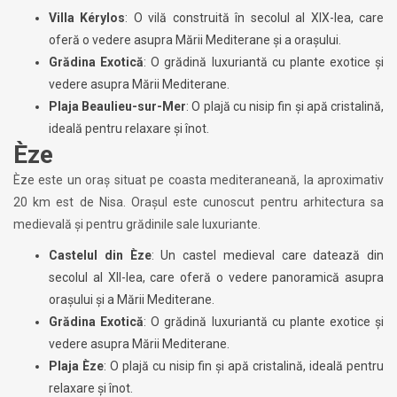
Villa Kérylos
: O vilă construită în secolul al XIX-lea, care
oferă o vedere asupra Mării Mediterane și a orașului.
Grădina Exotică
: O grădină luxuriantă cu plante exotice și
vedere asupra Mării Mediterane.
Plaja Beaulieu-sur-Mer
: O plajă cu nisip fin și apă cristalină,
ideală pentru relaxare și înot.
Èze
Èze este un oraș situat pe coasta mediteraneană, la aproximativ
20 km est de Nisa. Orașul este cunoscut pentru arhitectura sa
medievală și pentru grădinile sale luxuriante.
Castelul din Èze
: Un castel medieval care datează din
secolul al XII-lea, care oferă o vedere panoramică asupra
orașului și a Mării Mediterane.
Grădina Exotică
: O grădină luxuriantă cu plante exotice și
vedere asupra Mării Mediterane.
Plaja Èze
: O plajă cu nisip fin și apă cristalină, ideală pentru
relaxare și înot.