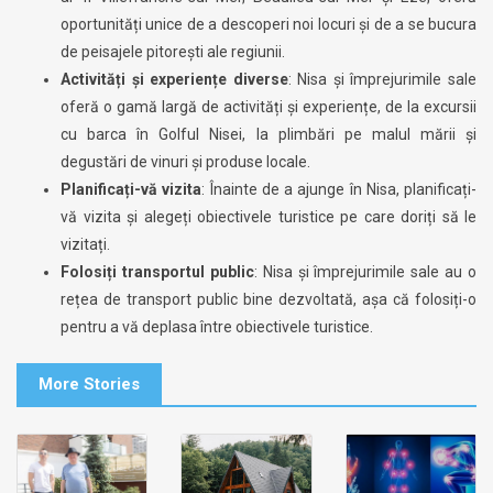
oportunități unice de a descoperi noi locuri și de a se bucura
de peisajele pitorești ale regiunii.
Activități și experiențe diverse
: Nisa și împrejurimile sale
oferă o gamă largă de activități și experiențe, de la excursii
cu barca în Golful Nisei, la plimbări pe malul mării și
degustări de vinuri și produse locale.
Planificați-vă vizita
: Înainte de a ajunge în Nisa, planificați-
vă vizita și alegeți obiectivele turistice pe care doriți să le
vizitați.
Folosiți transportul public
: Nisa și împrejurimile sale au o
rețea de transport public bine dezvoltată, așa că folosiți-o
pentru a vă deplasa între obiectivele turistice.
More Stories