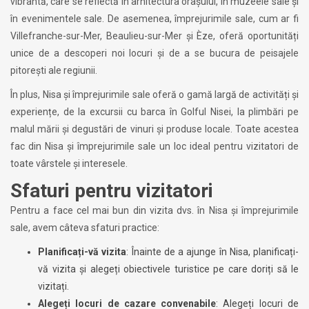
vibrantă, care se reflectă în arhitectura orașului, în muzeele sale și
în evenimentele sale. De asemenea, împrejurimile sale, cum ar fi
Villefranche-sur-Mer, Beaulieu-sur-Mer și Èze, oferă oportunități
unice de a descoperi noi locuri și de a se bucura de peisajele
pitorești ale regiunii.
În plus, Nisa și împrejurimile sale oferă o gamă largă de activități și
experiențe, de la excursii cu barca în Golful Nisei, la plimbări pe
malul mării și degustări de vinuri și produse locale. Toate acestea
fac din Nisa și împrejurimile sale un loc ideal pentru vizitatori de
toate vârstele și interesele.
Sfaturi pentru vizitatori
Pentru a face cel mai bun din vizita dvs. în Nisa și împrejurimile
sale, avem câteva sfaturi practice:
Planificați-vă vizita
: Înainte de a ajunge în Nisa, planificați-
vă vizita și alegeți obiectivele turistice pe care doriți să le
vizitați.
Alegeți locuri de cazare convenabile
: Alegeți locuri de