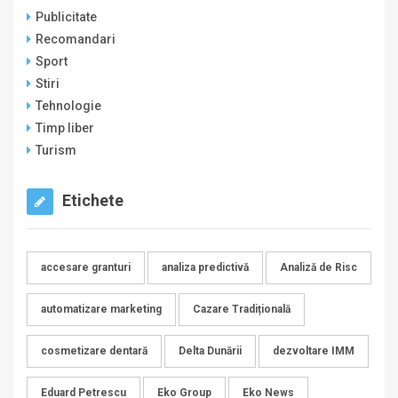
Publicitate
Recomandari
Sport
Stiri
Tehnologie
Timp liber
Turism
Etichete
accesare granturi
analiza predictivă
Analiză de Risc
automatizare marketing
Cazare Tradițională
cosmetizare dentară
Delta Dunării
dezvoltare IMM
Eduard Petrescu
Eko Group
Eko News