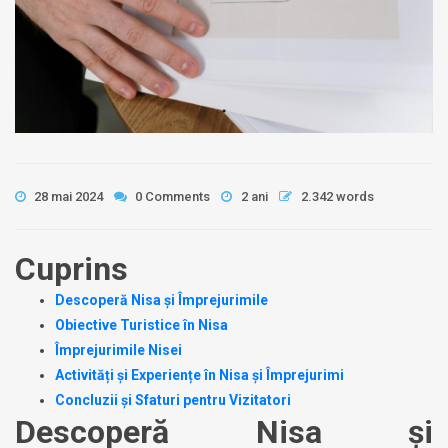
28 mai 2024
0 Comments
2 ani
2.342 words
Cuprins
Descoperă Nisa și Împrejurimile
Obiective Turistice în Nisa
Împrejurimile Nisei
Activități și Experiențe în Nisa și Împrejurimi
Concluzii și Sfaturi pentru Vizitatori
Descoperă Nisa și