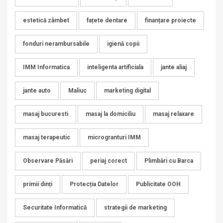
estetică zâmbet
fațete dentare
finanțare proiecte
fonduri nerambursabile
igienă copii
IMM Informatica
inteligenta artificiala
jante aliaj
jante auto
Maliuc
marketing digital
masaj bucuresti
masaj la domiciliu
masaj relaxare
masaj terapeutic
microgranturi IMM
Observare Păsări
periaj corect
Plimbări cu Barca
primii dinți
Protecția Datelor
Publicitate OOH
Securitate Informatică
strategii de marketing