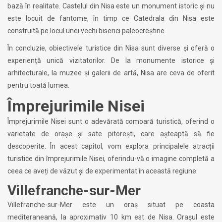
bază în realitate. Castelul din Nisa este un monument istoric și nu
este locuit de fantome, în timp ce Catedrala din Nisa este
construită pe locul unei vechi biserici paleocreștine.
În concluzie, obiectivele turistice din Nisa sunt diverse și oferă o
experiență unică vizitatorilor. De la monumente istorice și
arhitecturale, la muzee și galerii de artă, Nisa are ceva de oferit
pentru toată lumea.
Împrejurimile Nisei
Împrejurimile Nisei sunt o adevărată comoară turistică, oferind o
varietate de orașe și sate pitorești, care așteaptă să fie
descoperite. În acest capitol, vom explora principalele atracții
turistice din împrejurimile Nisei, oferindu-vă o imagine completă a
ceea ce aveți de văzut și de experimentat în această regiune.
Villefranche-sur-Mer
Villefranche-sur-Mer este un oraș situat pe coasta
mediteraneană, la aproximativ 10 km est de Nisa. Orașul este