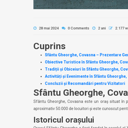
28 mai 2024
0 Comments
2 ani
2.177 
Cuprins
Sfântu Gheorghe, Covasna – Prezentare Ge
Obiective Turistice în Sfântu Gheorghe, Co
Tradiții și Obiceiuri în Sfântu Gheorghe, Co
Activități și Evenimente în Sfântu Gheorghe
Concluzii și Recomandări pentru Vizitatori
Sfântu Gheorghe, Cova
Sfântu Gheorghe, Covasna este un oraș situat în pa
aproximativ 50.000 de locuitori și este cunoscut pentr
Istoricul orașului
Orașul Sfântu Gheorghe a fost fondat în secolul al XIII