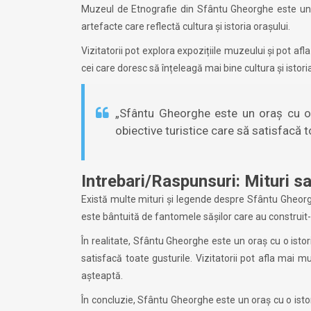
Muzeul de Etnografie din Sfântu Gheorghe este un al
artefacte care reflectă cultura și istoria orașului.
Vizitatorii pot explora expozițiile muzeului și pot afl
cei care doresc să înțeleagă mai bine cultura și istoria
„Sfântu Gheorghe este un oraș cu o i
obiective turistice care să satisfacă t
Intrebari/Raspunsuri: Mituri s
Există multe mituri și legende despre Sfântu Gheorgh
este bântuită de fantomele sășilor care au construit-o. 
În realitate, Sfântu Gheorghe este un oraș cu o istori
satisfacă toate gusturile. Vizitatorii pot afla mai mul
așteaptă.
În concluzie, Sfântu Gheorghe este un oraș cu o istori