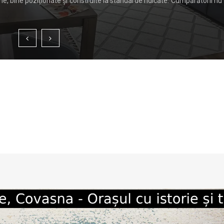
, bine poziționate și construite la standarde ridicate. Cumpărătorii nu