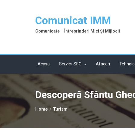
Skip
to
Comunicat IMM
content
Comunicate – Întreprinderi Mici Și Mijlocii
Acasa
Servicii SEO
Afaceri
Tehnolo
Descoperă Sfântu Gheor
Home
Turism