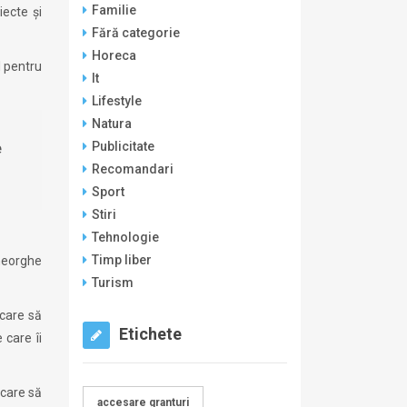
Familie
iecte și
Fără categorie
Horeca
l pentru
It
Lifestyle
Natura
e
Publicitate
Recomandari
Sport
Stiri
Tehnologie
Timp liber
Gheorghe
Turism
 care să
Etichete
 care îi
 care să
accesare granturi