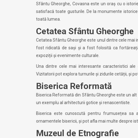
Sfântu Gheorghe, Covasna este un oraș cu o istorie b
satisfacă toate gusturile. De la monumente istorice 
toată lumea.
Cetatea Sfântu Gheorghe
Cetatea Sfântu Gheorghe este unul dintre cele mai imp
fost ridicată de sași și a fost folosită ca fortăr
expoziții și evenimente culturale.
Una dintre cele mai interesante caracteristici ale
Vizitatorii pot explora turnurile și zidurile cetății, ș
Biserica Reformată
Biserica Reformată din Sfântu Gheorghe este un alt obi
un exemplu al arhitecturii gotice și renascentiste.
Biserica este cunoscută pentru frumusețea sa arhi
ornamentele bisericii, și pot afla mai multe despre isto
Muzeul de Etnografie