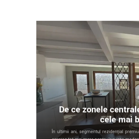
lui
De ce zonele centrale
cele mai b
rent banale
În ultimii ani, segmentul rezidențial prem