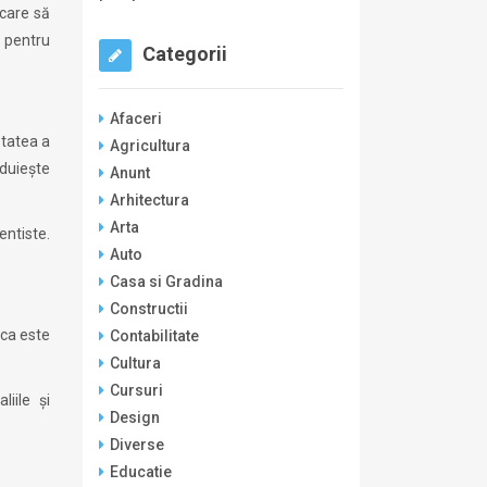
 care să
t pentru
Categorii
Afaceri
etatea a
Agricultura
zduiește
Anunt
Arhitectura
Arta
entiste.
Auto
Casa si Gradina
Constructii
ica este
Contabilitate
Cultura
Cursuri
iile și
Design
Diverse
Educatie