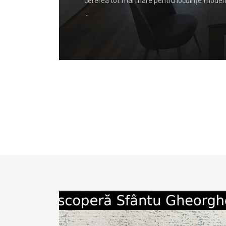
l organelor
cererea tot mai mare pentru locuințe moderne
…