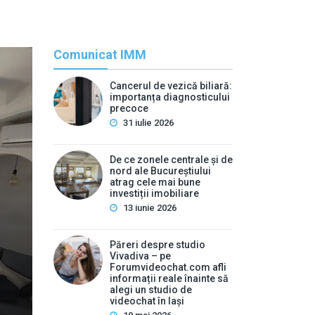
Comunicat IMM
Cancerul de vezică biliară:
importanța diagnosticului
precoce
31 iulie 2026
De ce zonele centrale și de
nord ale Bucureștiului
atrag cele mai bune
Rec
investiții imobiliare
13 iunie 2026
By
press
Cancerul de vezică biliar
Păreri despre studio
Vivadiva – pe
pr
Forumvideochat.com afli
informații reale înainte să
alegi un studio de
Mulți oameni ignoră durerile abdominale ușoare și stări
videochat în Iași