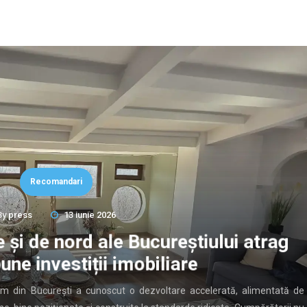
Recomandari
By
press
13 iunie 2026
 și de nord ale Bucureștiului atrag
une investiții imobiliare
ium din București a cunoscut o dezvoltare accelerată, alimentată de