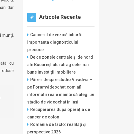
man, dar
Articole Recente
Cancerul de vezică biliară:
i munți,
importanța diagnosticului
precoce
De ce zonele centrale și de nord
ată, cu
ale Bucureștiului atrag cele mai
 produse
bune investiții imobiliare
Păreri despre studio Vivadiva –
pe Forumvideochat.com afli
informații reale înainte să alegi un
u
studio de videochat în Iași
Recuperarea după operația de
cancer de colon
România de facto: realități și
perspective 2026