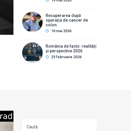
pot ascunde uneori afecțiuni hepatobiliare severe. Des
19 mai 2026
interne este …
Recuperarea după
operația de cancer de
colon
10 mai 2026
România de facto: realități
și perspective 2026
23 februarie 2026
Caută