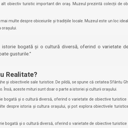
t obiectiv turistic important din oraș. Muzeul prezintă colecții de ob
a mai multe despre obiceiurile și tradițiile locale. Muzeul este un loc idea
 orașului.
storie bogată și o cultură diversă, oferind o varietate d
oate gusturile.”
au Realitate?
e și obiectivele sale turistice. De pildă, se spune că cetatea Sfântu 
Însă, aceste mituri sunt doar o parte a istoriei și culturii orașului.
e bogată și o cultură diversă, oferind o varietate de obiective turistice
te despre istoria și cultura orașului, și pot explora obiectivele turistice
e bogată și o cultură diversă, oferind o varietate de obiective turistice