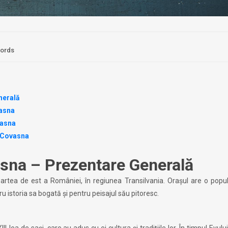
words
nerală
vasna
vasna
, Covasna
sna – Prezentare Generală
rtea de est a României, în regiunea Transilvania. Orașul are o popul
u istoria sa bogată și pentru peisajul său pitoresc.
-lea de sași, care au adus cu ei cultura și tradițiile lor. În timpul Evulu