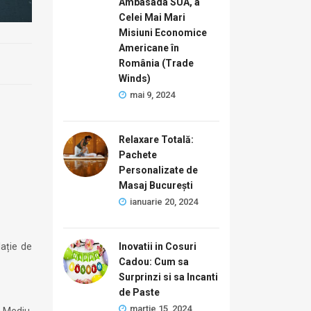
Ambasada SUA, a
Celei Mai Mari
Misiuni Economice
Americane în
România (Trade
Winds)
mai 9, 2024
Relaxare Totală:
Pachete
Personalizate de
Masaj București
ianuarie 20, 2024
ație de
Inovatii in Cosuri
Cadou: Cum sa
Surprinzi si sa Incanti
de Paste
martie 15, 2024
i Mediu,