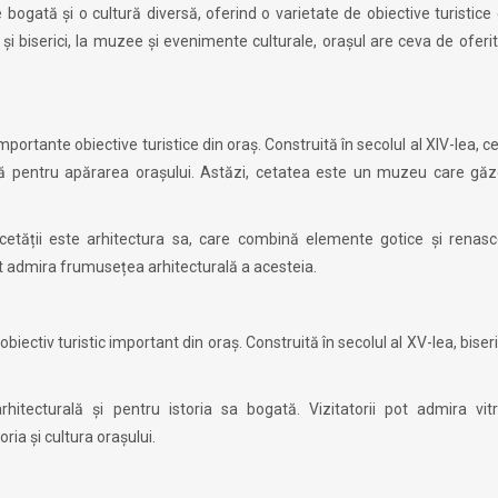
ogată și o cultură diversă, oferind o varietate de obiective turistice
și biserici, la muzee și evenimente culturale, orașul are ceva de oferi
ortante obiective turistice din oraș. Construită în secolul al XIV-lea, c
eață pentru apărarea orașului. Astăzi, cetatea este un muzeu care gă
 cetății este arhitectura sa, care combină elemente gotice și renasc
i pot admira frumusețea arhitecturală a acesteia.
ectiv turistic important din oraș. Construită în secolul al XV-lea, biser
tecturală și pentru istoria sa bogată. Vizitatorii pot admira vitral
ria și cultura orașului.