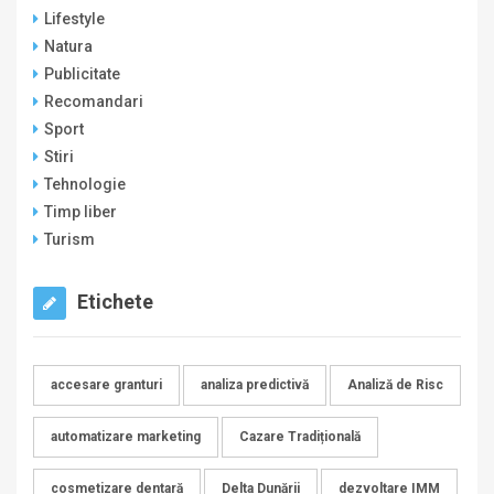
Lifestyle
Natura
Publicitate
Recomandari
Sport
Stiri
Tehnologie
Timp liber
Turism
Etichete
accesare granturi
analiza predictivă
Analiză de Risc
automatizare marketing
Cazare Tradițională
cosmetizare dentară
Delta Dunării
dezvoltare IMM