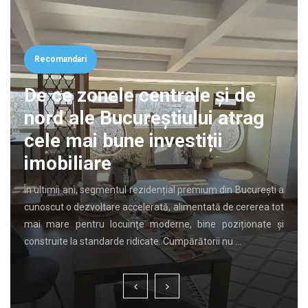
Recomandari
De ce zonele centrale și de
nord ale Bucureștiului atrag
cele mai bune investiții
imobiliare
În ultimii ani, segmentul rezidențial premium din București a
cunoscut o dezvoltare accelerată, alimentată de cererea tot
mai mare pentru locuințe moderne, bine poziționate și
construite la standarde ridicate. Cumpărătorii nu …