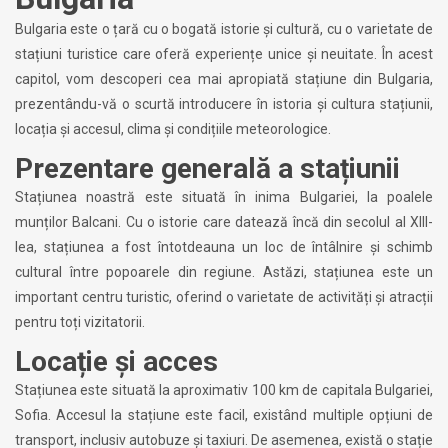
Bulgaria este o țară cu o bogată istorie și cultură, cu o varietate de
stațiuni turistice care oferă experiențe unice și neuitate. În acest
capitol, vom descoperi cea mai apropiată stațiune din Bulgaria,
prezentându-vă o scurtă introducere în istoria și cultura stațiunii,
locația și accesul, clima și condițiile meteorologice.
Prezentare generală a stațiunii
Stațiunea noastră este situată în inima Bulgariei, la poalele
munților Balcani. Cu o istorie care datează încă din secolul al XIII-
lea, stațiunea a fost întotdeauna un loc de întâlnire și schimb
cultural între popoarele din regiune. Astăzi, stațiunea este un
important centru turistic, oferind o varietate de activități și atracții
pentru toți vizitatorii.
Locație și acces
Stațiunea este situată la aproximativ 100 km de capitala Bulgariei,
Sofia. Accesul la stațiune este facil, existând multiple opțiuni de
transport, inclusiv autobuze și taxiuri. De asemenea, există o stație