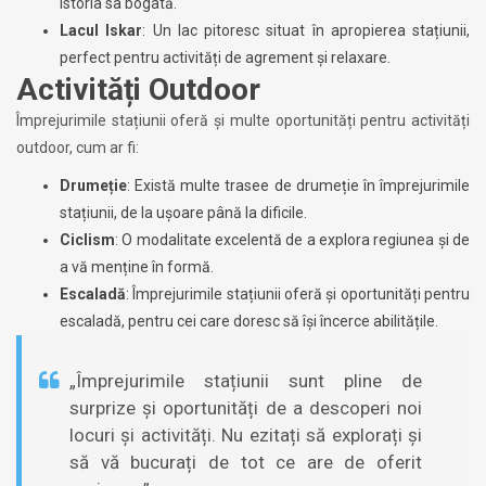
istoria sa bogată.
Lacul Iskar
: Un lac pitoresc situat în apropierea stațiunii,
perfect pentru activități de agrement și relaxare.
Activități Outdoor
Împrejurimile stațiunii oferă și multe oportunități pentru activități
outdoor, cum ar fi:
Drumeție
: Există multe trasee de drumeție în împrejurimile
stațiunii, de la ușoare până la dificile.
Ciclism
: O modalitate excelentă de a explora regiunea și de
a vă menține în formă.
Escaladă
: Împrejurimile stațiunii oferă și oportunități pentru
escaladă, pentru cei care doresc să își încerce abilitățile.
„Împrejurimile stațiunii sunt pline de
surprize și oportunități de a descoperi noi
locuri și activități. Nu ezitați să explorați și
să vă bucurați de tot ce are de oferit