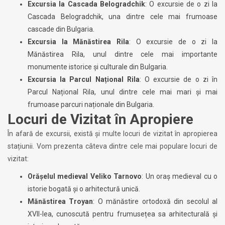
Excursia la Cascada Belogradchik
: O excursie de o zi la
Cascada Belogradchik, una dintre cele mai frumoase
cascade din Bulgaria.
Excursia la Mănăstirea Rila
: O excursie de o zi la
Mănăstirea Rila, unul dintre cele mai importante
monumente istorice și culturale din Bulgaria.
Excursia la Parcul Național Rila
: O excursie de o zi în
Parcul Național Rila, unul dintre cele mai mari și mai
frumoase parcuri naționale din Bulgaria.
Locuri de Vizitat în Apropiere
În afară de excursii, există și multe locuri de vizitat în apropierea
stațiunii. Vom prezenta câteva dintre cele mai populare locuri de
vizitat:
Orășelul medieval Veliko Tarnovo
: Un oraș medieval cu o
istorie bogată și o arhitectură unică.
Mănăstirea Troyan
: O mănăstire ortodoxă din secolul al
XVII-lea, cunoscută pentru frumusețea sa arhitecturală și