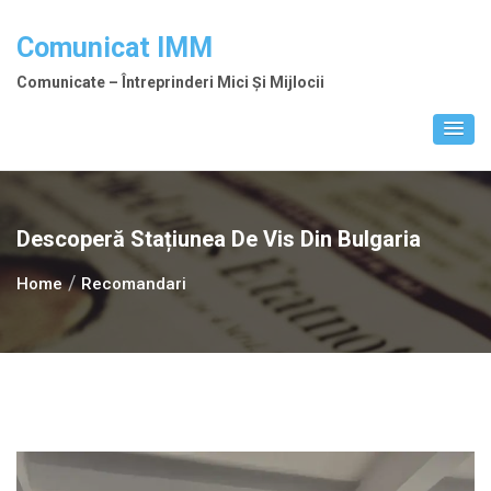
Skip
to
Comunicat IMM
content
Comunicate – Întreprinderi Mici Și Mijlocii
Descoperă Stațiunea De Vis Din Bulgaria
Home
Recomandari