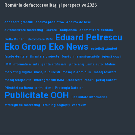
România de facto: realități și perspective 2026
accesare granturi
analiza predictivă
Analiză de Risc
automatizare marketing
Cazare Tradițională
cosmetizare dentară
Eduard Petrescu
Delta Dunării
dezvoltare IMM
Eko Group
Eko News
estetică zâmbet
fațete dentare
finanțare proiecte
fonduri nerambursabile
igienă copii
IMM Informatica
inteligenta artificiala
jante aliaj
jante auto
Maliuc
marketing digital
masaj bucuresti
masaj la domiciliu
masaj relaxare
masaj terapeutic
microgranturi IMM
Observare Păsări
periaj corect
Plimbări cu Barca
primii dinți
Protecția Datelor
Publicitate OOH
Securitate Informatică
strategii de marketing
Training Angajați
vadrexim