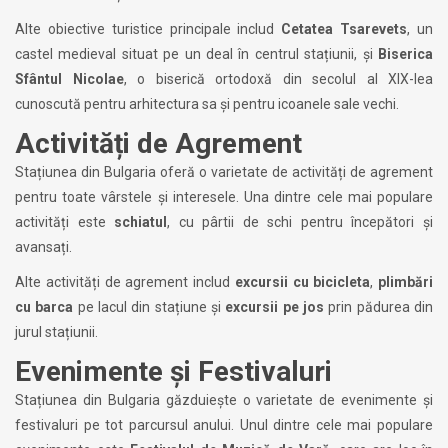
Alte obiective turistice principale includ
Cetatea Tsarevets
, un
castel medieval situat pe un deal în centrul stațiunii, și
Biserica
Sfântul Nicolae
, o biserică ortodoxă din secolul al XIX-lea
cunoscută pentru arhitectura sa și pentru icoanele sale vechi.
Activități de Agrement
Stațiunea din Bulgaria oferă o varietate de activități de agrement
pentru toate vârstele și interesele. Una dintre cele mai populare
activități este
schiatul
, cu pârtii de schi pentru începători și
avansați.
Alte activități de agrement includ
excursii cu bicicleta
,
plimbări
cu barca
pe lacul din stațiune și
excursii pe jos
prin pădurea din
jurul stațiunii.
Evenimente și Festivaluri
Stațiunea din Bulgaria găzduiește o varietate de evenimente și
festivaluri pe tot parcursul anului. Unul dintre cele mai populare