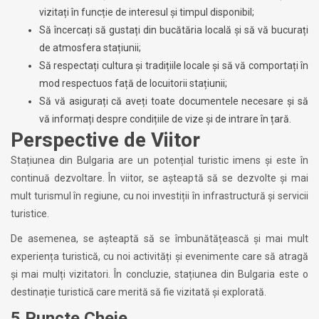
vizitați în funcție de interesul și timpul disponibil;
Să încercați să gustați din bucătăria locală și să vă bucurați
de atmosfera stațiunii;
Să respectați cultura și tradițiile locale și să vă comportați în
mod respectuos față de locuitorii stațiunii;
Să vă asigurați că aveți toate documentele necesare și să
vă informați despre condițiile de vize și de intrare în țară.
Perspective de Viitor
Stațiunea din Bulgaria are un potențial turistic imens și este în
continuă dezvoltare. În viitor, se așteaptă să se dezvolte și mai
mult turismul în regiune, cu noi investiții în infrastructură și servicii
turistice.
De asemenea, se așteaptă să se îmbunătățească și mai mult
experiența turistică, cu noi activități și evenimente care să atragă
și mai mulți vizitatori. În concluzie, stațiunea din Bulgaria este o
destinație turistică care merită să fie vizitată și explorată.
5 Puncte Cheie