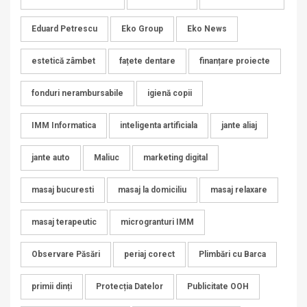
Eduard Petrescu
Eko Group
Eko News
estetică zâmbet
fațete dentare
finanțare proiecte
fonduri nerambursabile
igienă copii
IMM Informatica
inteligenta artificiala
jante aliaj
jante auto
Maliuc
marketing digital
masaj bucuresti
masaj la domiciliu
masaj relaxare
masaj terapeutic
microgranturi IMM
Observare Păsări
periaj corect
Plimbări cu Barca
primii dinți
Protecția Datelor
Publicitate OOH