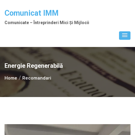
Skip
to
Comunicat IMM
content
Comunicate – Întreprinderi Mici Și Mijlocii
Energie Regenerabilă
Home
Recomandari