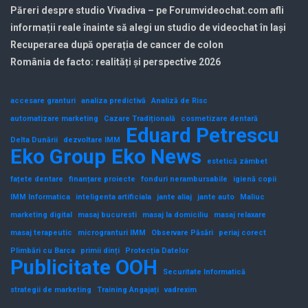
Păreri despre studio Vivadiva – pe Forumvideochat.com afli
informații reale înainte să alegi un studio de videochat în Iași
Recuperarea după operația de cancer de colon
România de facto: realități și perspective 2026
accesare granturi
analiza predictivă
Analiză de Risc
automatizare marketing
Cazare Tradițională
cosmetizare dentară
Eduard Petrescu
Delta Dunării
dezvoltare IMM
Eko Group
Eko News
estetică zâmbet
fațete dentare
finanțare proiecte
fonduri nerambursabile
igienă copii
IMM Informatica
inteligenta artificiala
jante aliaj
jante auto
Maliuc
marketing digital
masaj bucuresti
masaj la domiciliu
masaj relaxare
masaj terapeutic
microgranturi IMM
Observare Păsări
periaj corect
Plimbări cu Barca
primii dinți
Protecția Datelor
Publicitate OOH
Securitate Informatică
strategii de marketing
Training Angajați
vadrexim