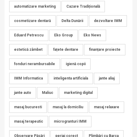
automatizare marketing
Cazare Tradițională
cosmetizare dentară
Delta Dunării
dezvoltare IMM
Eduard Petrescu
Eko Group
Eko News
estetică zâmbet
fațete dentare
finanțare proiecte
fonduri nerambursabile
igienă copii
IMM Informatica
inteligenta artificiala
jante aliaj
jante auto
Maliuc
marketing digital
masaj bucuresti
masaj la domiciliu
masaj relaxare
masaj terapeutic
microgranturi IMM
Observare Păsări
periaj corect
Plimbări cu Barca