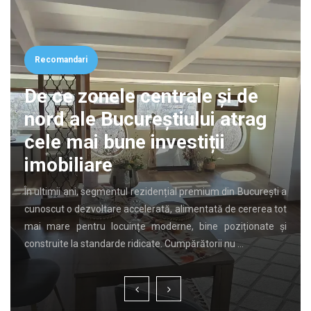
Recomandari
De ce zonele centrale și de
nord ale Bucureștiului atrag
cele mai bune investiții
imobiliare
În ultimii ani, segmentul rezidențial premium din București a
cunoscut o dezvoltare accelerată, alimentată de cererea tot
mai mare pentru locuințe moderne, bine poziționate și
construite la standarde ridicate. Cumpărătorii nu …