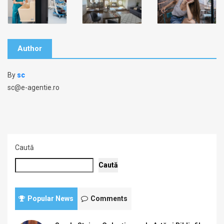
Author
By
sc
sc@e-agentie.ro
Caută
Caută
Popular News
Comments