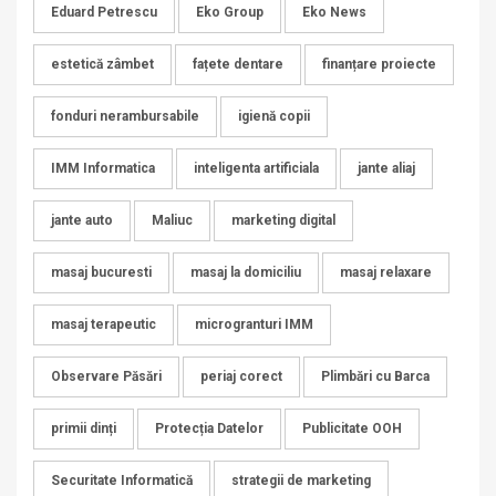
Eduard Petrescu
Eko Group
Eko News
estetică zâmbet
fațete dentare
finanțare proiecte
fonduri nerambursabile
igienă copii
IMM Informatica
inteligenta artificiala
jante aliaj
jante auto
Maliuc
marketing digital
masaj bucuresti
masaj la domiciliu
masaj relaxare
masaj terapeutic
microgranturi IMM
Observare Păsări
periaj corect
Plimbări cu Barca
primii dinți
Protecția Datelor
Publicitate OOH
Securitate Informatică
strategii de marketing