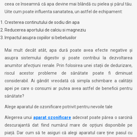
ceea ce înseamnă că apa devine mai blândă cu pielea și părul tău.
Uite cum poate influenta sanatatea, un astfel de echipament:
Cresterea continutului de sodiu din apa
Reducerea aportului de calciu si magneziu
Impactul asupra copiilor si bebelusilor
Mai mult decât atât, apa dură poate avea efecte negative și
asupra sistemului digestiv și poate contribui la dezvoltarea
anumitor afecțiuni renale. Prin folosirea unei stații de dedurizare,
riscul acestor probleme de sănătate poate fi diminuat
considerabil. Ai gândit vreodată că simpla schimbare a calității
apei pe care o consumi ar putea avea astfel de beneficii pentru
sănătate?
Alege aparatul de ozonificare potrivit pentru nevoile tale
Alegerea unui
aparat ozonificare
adecvat poate părea o sarcină
descurajantă dat fiind numărul mare de opțiuni disponibile pe
piață. Dar cum să te asiguri că alegi aparatul care ține pasul cu