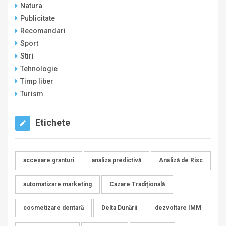
Natura
Publicitate
Recomandari
Sport
Stiri
Tehnologie
Timp liber
Turism
Etichete
accesare granturi
analiza predictivă
Analiză de Risc
automatizare marketing
Cazare Tradițională
cosmetizare dentară
Delta Dunării
dezvoltare IMM