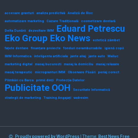
accesare granturi
analiza predictivă
Analiză de Risc
automatizare marketing
Cazare Tradițională
cosmetizare dentară
Eduard Petrescu
Delta Dunării
dezvoltare IMM
Eko Group
Eko News
estetică zâmbet
fațete dentare
finanțare proiecte
fonduri nerambursabile
igienă copii
IMM Informatica
inteligenta artificiala
jante aliaj
jante auto
Maliuc
marketing digital
masaj bucuresti
masaj la domiciliu
masaj relaxare
masaj terapeutic
microgranturi IMM
Observare Păsări
periaj corect
Plimbări cu Barca
primii dinți
Protecția Datelor
Publicitate OOH
Securitate Informatică
strategii de marketing
Training Angajați
vadrexim
Proudly powered by WordPress
|
Theme:
Best News Free