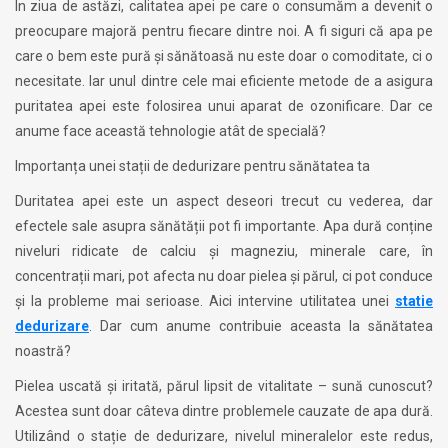
În ziua de astăzi, calitatea apei pe care o consumăm a devenit o
preocupare majoră pentru fiecare dintre noi. A fi siguri că apa pe
care o bem este pură și sănătoasă nu este doar o comoditate, ci o
necesitate. Iar unul dintre cele mai eficiente metode de a asigura
puritatea apei este folosirea unui aparat de ozonificare. Dar ce
anume face această tehnologie atât de specială?
Importanța unei stații de dedurizare pentru sănătatea ta
Duritatea apei este un aspect deseori trecut cu vederea, dar
efectele sale asupra sănătății pot fi importante. Apa dură conține
niveluri ridicate de calciu și magneziu, minerale care, în
concentrații mari, pot afecta nu doar pielea și părul, ci pot conduce
și la probleme mai serioase. Aici intervine utilitatea unei
statie
dedurizare
. Dar cum anume contribuie aceasta la sănătatea
noastră?
Pielea uscată și iritată, părul lipsit de vitalitate – sună cunoscut?
Acestea sunt doar câteva dintre problemele cauzate de apa dură.
Utilizând o stație de dedurizare, nivelul mineralelor este redus,