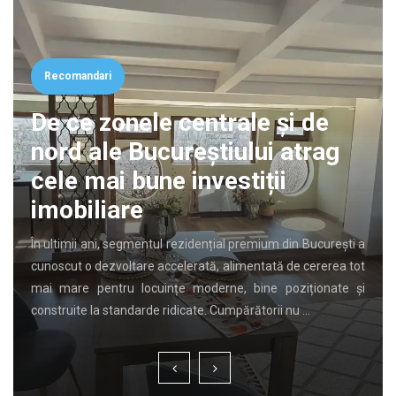
Recomandari
De ce zonele centrale și de
nord ale Bucureștiului atrag
cele mai bune investiții
imobiliare
În ultimii ani, segmentul rezidențial premium din București a
cunoscut o dezvoltare accelerată, alimentată de cererea tot
mai mare pentru locuințe moderne, bine poziționate și
construite la standarde ridicate. Cumpărătorii nu …