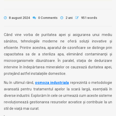
8 august 2024
0 Comments
2 ani
951 words
Când vine vorba de puritatea apei şi asigurarea unui mediu
sănătos, tehnologiile moderne ne oferă soluţii inovative şi
eficiente. Printre acestea, aparatul de ozonificare se distinge prin
capacitatea sa de a steriliza apa, eliminând contaminanţii și
microorganismele dăunătoare. În paralel, staţia de dedurizare
intervine în îndepărtarea mineralelor ce cauzează duritatea apei,
protejând astfel instalațiile domestice.
Nu în ultimul rând,
osmoza industriala
reprezintă o metodologie
avansată pentru tratamentul apelor la scară largă, esențială în
diverse industrii. Explorăm în cele ce urmează cum aceste sisteme
revoluționează gestionarea resurselor acvatice şi contribuie la un
stil de viaţă mai curat.