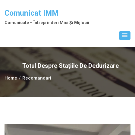
Skip
to
Comunicat IMM
content
Comunicate – Întreprinderi Mici Și Mijlocii
Totul Despre Stațiile De Dedurizare
Home
Recomandari