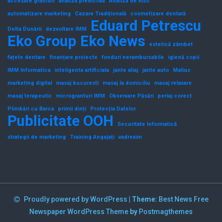
accesare granturi
analiza predictivă
Analiză de Risc
automatizare marketing
Cazare Tradițională
cosmetizare dentară
Eduard Petrescu
Delta Dunării
dezvoltare IMM
Eko Group
Eko News
estetică zâmbet
fațete dentare
finanțare proiecte
fonduri nerambursabile
igienă copii
IMM Informatica
inteligenta artificiala
jante aliaj
jante auto
Maliuc
marketing digital
masaj bucuresti
masaj la domiciliu
masaj relaxare
masaj terapeutic
microgranturi IMM
Observare Păsări
periaj corect
Plimbări cu Barca
primii dinți
Protecția Datelor
Publicitate OOH
Securitate Informatică
strategii de marketing
Training Angajați
vadrexim
Proudly powered by WordPress
|
Theme:
Best News Free
Newspaper WordPress Theme
by
Postmagthemes