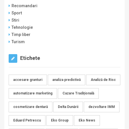
Recomandari
Sport
Stiri
Tehnologie
Timp liber
Turism
Etichete
accesare granturi
analiza predictivă
Analiză de Risc
automatizare marketing
Cazare Tradițională
cosmetizare dentară
Delta Dunării
dezvoltare IMM
Eduard Petrescu
Eko Group
Eko News