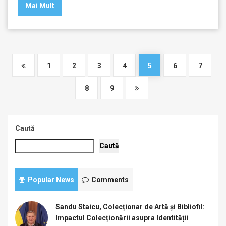
Mai Mult
1
2
3
4
5
6
7
8
9
Caută
Caută
Popular News
Comments
Sandu Staicu, Colecționar de Artă și Bibliofil:
Impactul Colecționării asupra Identității