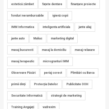
estetică zâmbet
fațete dentare
finanțare proiecte
fonduri nerambursabile
igienă copii
IMM Informatica
inteligenta artificiala
jante aliaj
jante auto
Maliuc
marketing digital
masaj bucuresti
masaj la domiciliu
masaj relaxare
masaj terapeutic
microgranturi IMM
Observare Păsări
periaj corect
Plimbări cu Barca
primii dinți
Protecția Datelor
Publicitate OOH
Securitate Informatică
strategii de marketing
Training Angajați
vadrexim