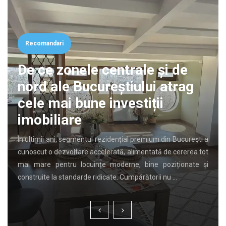
Recomandari
Cancerul de vezică biliară:
importanța diagnosticului
precoce
Mulți oameni ignoră durerile abdominale ușoare și stările de
disconfort digestiv. Totuși, simptomele aparent banale pot
ascunde uneori afecțiuni hepatobiliare severe. Descoperirea
timpurie a oricărei anomalii la nivelul organelor interne este
…