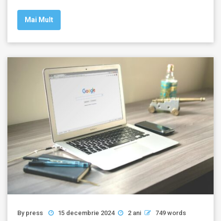
Mai Mult
By
press
15 decembrie 2024
2 ani
749 words