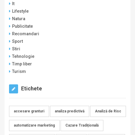
It
Lifestyle
Natura
Publicitate
Recomandari
Sport
Stiri
Tehnologie
Timp liber
Turism
Etichete
accesare granturi
analiza predictivă
Analiză de Risc
automatizare marketing
Cazare Tradițională