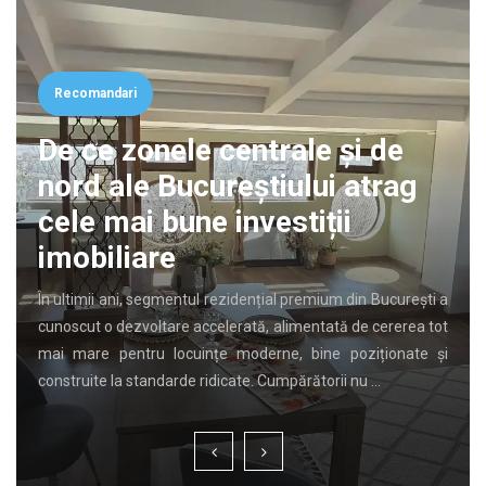
Recomandari
de
rag
Cancerul de vezică biliară:
importanța diagnosticului
precoce
Mulți oameni ignoră durerile abdominale ușoare și stări
ucurești a
disconfort digestiv. Totuși, simptomele aparent banal
rerea tot
ascunde uneori afecțiuni hepatobiliare severe. Descope
onate și
timpurie a oricărei anomalii la nivelul organelor interne
…