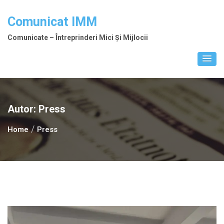
Skip
to
Comunicat IMM
content
Comunicate – Întreprinderi Mici Și Mijlocii
Autor:
Press
Home
Press