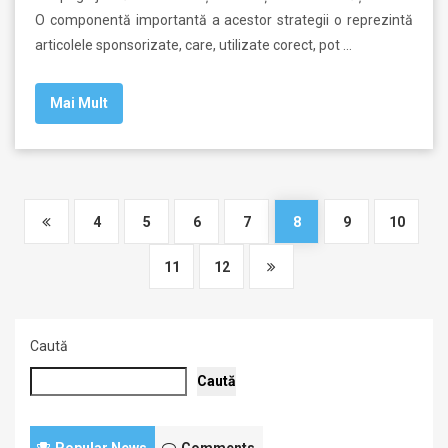
O componentă importantă a acestor strategii o reprezintă
articolele sponsorizate, care, utilizate corect, pot …
Mai Mult
4
5
6
7
8
9
10
11
12
Caută
Caută
Popular News
Comments