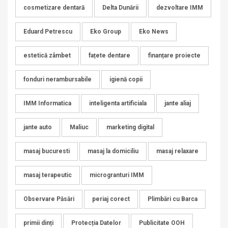
cosmetizare dentară
Delta Dunării
dezvoltare IMM
Eduard Petrescu
Eko Group
Eko News
estetică zâmbet
fațete dentare
finanțare proiecte
fonduri nerambursabile
igienă copii
IMM Informatica
inteligenta artificiala
jante aliaj
jante auto
Maliuc
marketing digital
masaj bucuresti
masaj la domiciliu
masaj relaxare
masaj terapeutic
microgranturi IMM
Observare Păsări
periaj corect
Plimbări cu Barca
primii dinți
Protecția Datelor
Publicitate OOH