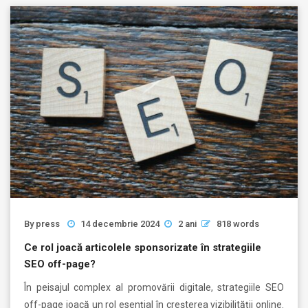
By
press
14 decembrie 2024
2 ani
818 words
Ce rol joacă articolele sponsorizate în strategiile
SEO off-page?
În peisajul complex al promovării digitale, strategiile SEO
off-page joacă un rol esențial în creșterea vizibilității online.