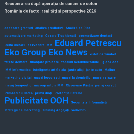
Recuperarea după operația de cancer de colon
România de facto: realități și perspective 2026
accesare granturi
analiza predictivă
Analiză de Risc
automatizare marketing
Cazare Tradițională
cosmetizare dentară
Eduard Petrescu
Delta Dunării
dezvoltare IMM
Eko Group
Eko News
estetică zâmbet
fațete dentare
finanțare proiecte
fonduri nerambursabile
igienă copii
IMM Informatica
inteligenta artificiala
jante aliaj
jante auto
Maliuc
marketing digital
masaj bucuresti
masaj la domiciliu
masaj relaxare
masaj terapeutic
microgranturi IMM
Observare Păsări
periaj corect
Plimbări cu Barca
primii dinți
Protecția Datelor
Publicitate OOH
Securitate Informatică
strategii de marketing
Training Angajați
vadrexim