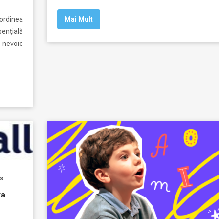
 ordinea
Mai Mult
ențială
e nevoie
ds
ta