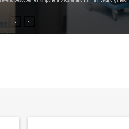
, bine poziționate și construite la standarde ridicate. Cumpărătorii nu