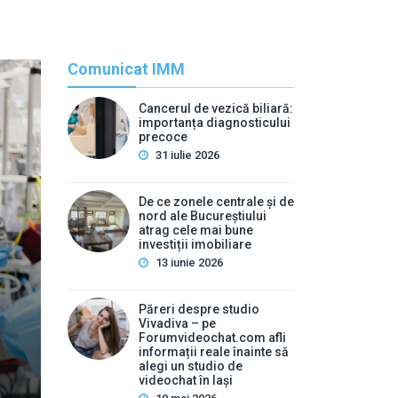
Comunicat IMM
Cancerul de vezică biliară:
importanța diagnosticului
precoce
31 iulie 2026
De ce zonele centrale și de
nord ale Bucureștiului
atrag cele mai bune
Rec
investiții imobiliare
13 iunie 2026
By
press
Cancerul de vezică biliar
Păreri despre studio
Vivadiva – pe
pr
Forumvideochat.com afli
informații reale înainte să
alegi un studio de
Mulți oameni ignoră durerile abdominale ușoare și stări
videochat în Iași