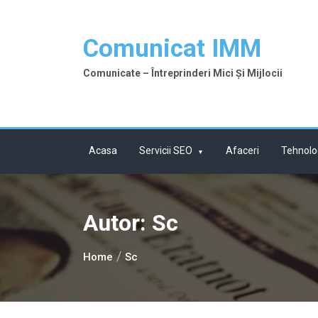
Skip
to
Comunicat IMM
content
Comunicate – Întreprinderi Mici Și Mijlocii
Acasa
Servicii SEO
Afaceri
Tehnolo
Autor:
Sc
Home
Sc