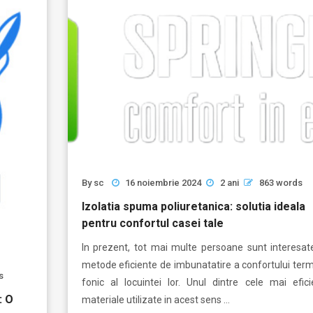
By
sc
16 noiembrie 2024
2 ani
863 words
Izolatia spuma poliuretanica: solutia ideala
pentru confortul casei tale
In prezent, tot mai multe persoane sunt interesat
metode eficiente de imbunatatire a confortului term
s
fonic al locuintei lor. Unul dintre cele mai efici
: O
materiale utilizate in acest sens …