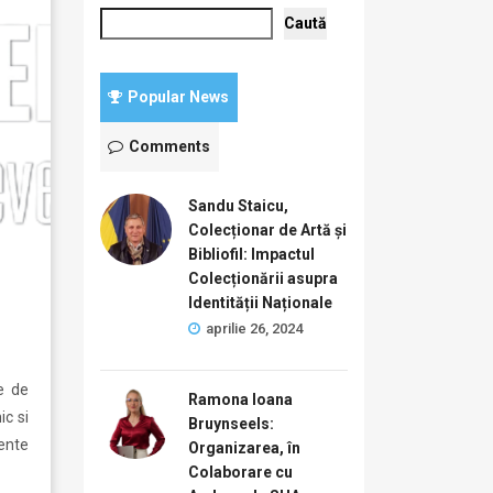
Caută
Popular News
Comments
Sandu Staicu,
Colecționar de Artă și
Bibliofil: Impactul
Colecționării asupra
Identității Naționale
aprilie 26, 2024
e de
Ramona Ioana
ic si
Bruynseels:
ente
Organizarea, în
Colaborare cu