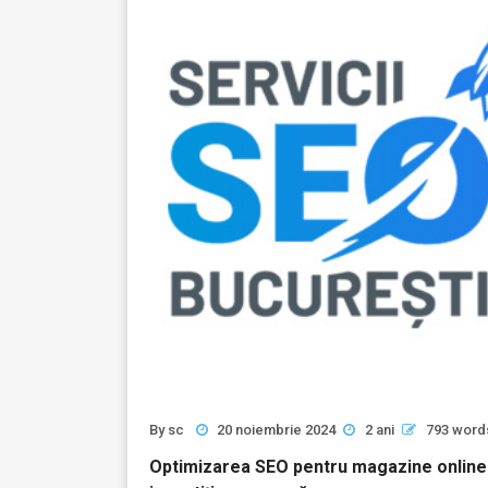
By
sc
20 noiembrie 2024
2 ani
793 word
Optimizarea SEO pentru magazine online