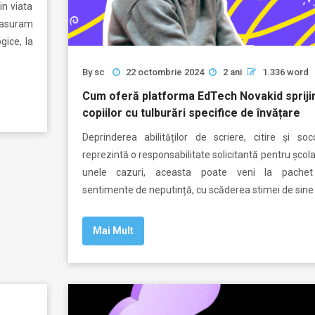
in viata
fasuram
ogice, la
By
sc
22 octombrie 2024
2 ani
1.336 word
Cum oferă platforma EdTech Novakid spriji
copiilor cu tulburări specifice de învățare
Deprinderea abilităților de scriere, citire și soco
reprezintă o responsabilitate solicitantă pentru școlar
unele cazuri, aceasta poate veni la pache
sentimente de neputință, cu scăderea stimei de sine 
Mai Mult