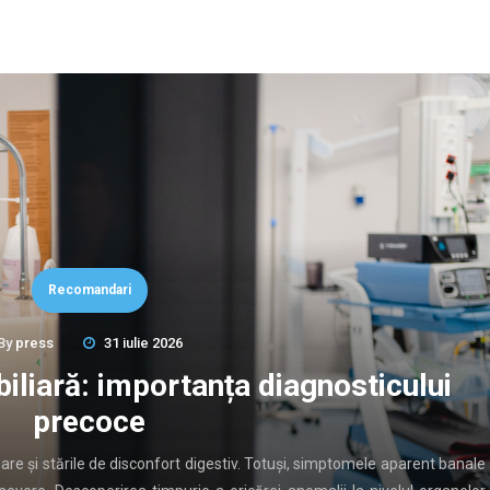
Recomandari
By
press
13 iunie 2026
 și de nord ale Bucureștiului atrag
une investiții imobiliare
ium din București a cunoscut o dezvoltare accelerată, alimentată de