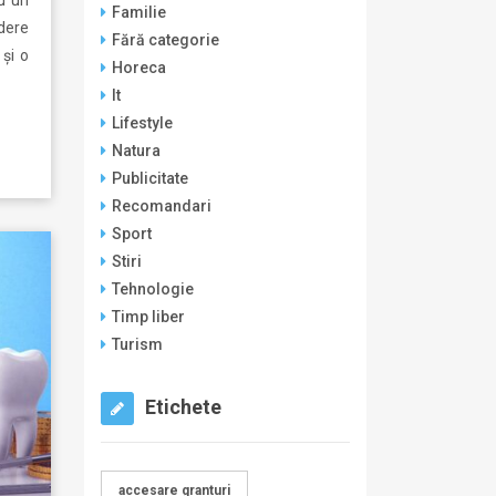
Familie
dere
Fără categorie
 și o
Horeca
It
Lifestyle
Natura
Publicitate
Recomandari
Sport
Stiri
Tehnologie
Timp liber
Turism
Etichete
accesare granturi