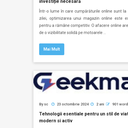
investiție necesară
Într-o lume în care cumpărăturile online sunt la
zilei, optimizarea unui magazin online este es
pentru a rămâne competitiv. O afacere online ar
de o vizibilitate solidă pe motoarele …
Mai Mult
By
sc
23 octombrie 2024
2 ani
901 wor
Tehnologii esentiale pentru un stil de via
modern si activ