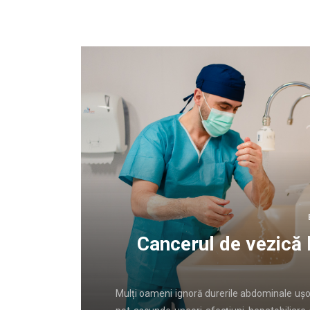
lui
De ce zonele centrale
cele mai b
rent banale
În ultimii ani, segmentul rezidențial prem