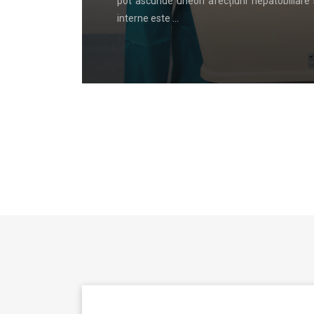
l organelor
cererea tot mai mare pentru locuințe moderne
…