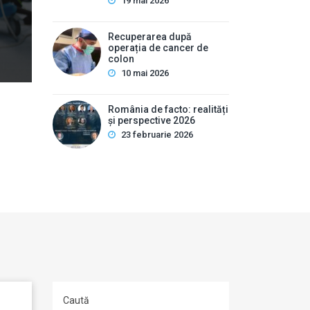
pot ascunde uneori afecțiuni hepatobiliare severe. Des
19 mai 2026
interne este …
Recuperarea după
operația de cancer de
colon
10 mai 2026
România de facto: realități
și perspective 2026
23 februarie 2026
Caută