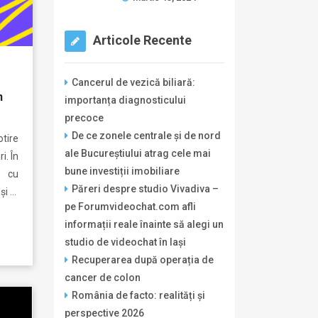
Articole Recente
Cancerul de vezică biliară:
n
importanța diagnosticului
precoce
De ce zonele centrale și de nord
tire
ale Bucureștiului atrag cele mai
i. În
bune investiții imobiliare
t cu
Păreri despre studio Vivadiva –
și …
pe Forumvideochat.com afli
informații reale înainte să alegi un
studio de videochat în Iași
Recuperarea după operația de
cancer de colon
România de facto: realități și
perspective 2026