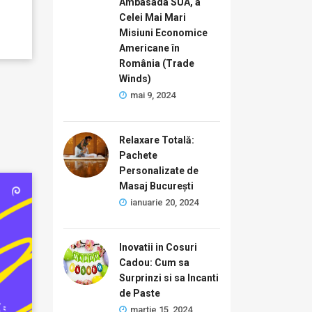
Ambasada SUA, a
Celei Mai Mari
Misiuni Economice
Americane în
România (Trade
Winds)
mai 9, 2024
Relaxare Totală:
Pachete
Personalizate de
Masaj București
ianuarie 20, 2024
Inovatii in Cosuri
Cadou: Cum sa
Surprinzi si sa Incanti
de Paste
martie 15, 2024