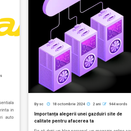
ds
entiala
By
sc
18 octombrie 2024
2 ani
944 words
inta in
Importanța alegerii unei gazduiri site de
ri auto
calitate pentru afacerea ta
Fie că deții un blog personal, un magazin online sa