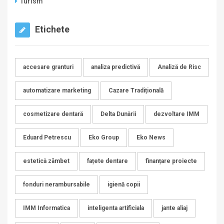
Turism
Etichete
accesare granturi
analiza predictivă
Analiză de Risc
automatizare marketing
Cazare Tradițională
cosmetizare dentară
Delta Dunării
dezvoltare IMM
Eduard Petrescu
Eko Group
Eko News
estetică zâmbet
fațete dentare
finanțare proiecte
fonduri nerambursabile
igienă copii
IMM Informatica
inteligenta artificiala
jante aliaj