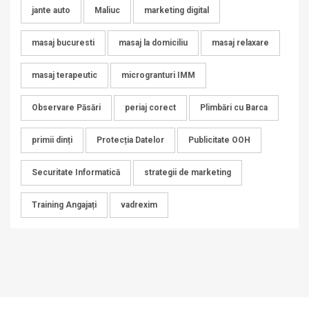
jante auto
Maliuc
marketing digital
masaj bucuresti
masaj la domiciliu
masaj relaxare
masaj terapeutic
microgranturi IMM
Observare Păsări
periaj corect
Plimbări cu Barca
primii dinți
Protecția Datelor
Publicitate OOH
Securitate Informatică
strategii de marketing
Training Angajați
vadrexim