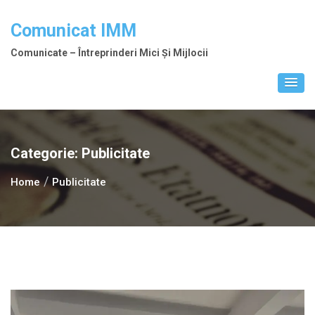
Skip
to
Comunicat IMM
content
Comunicate – Întreprinderi Mici Și Mijlocii
Categorie:
Publicitate
Home
Publicitate