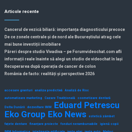
Articole recente
Cancerul de vezică biliară: importanța diagnosticului precoce
De ce zonele centrale și de nord ale Bucureștiului atrag cele
mai bune investiții imobiliare
Păreri despre studio Vivadiva – pe Forumvideochat.com afli
informații reale înainte să alegi un studio de videochat în Iași
Recuperarea după operația de cancer de colon
România de facto: realități și perspective 2026
accesare granturi
analiza predictivă
Analiză de Risc
automatizare marketing
Cazare Tradițională
cosmetizare dentară
Eduard Petrescu
Delta Dunării
dezvoltare IMM
Eko Group
Eko News
estetică zâmbet
fațete dentare
finanțare proiecte
fonduri nerambursabile
igienă copii
IMM Informatica
inteligenta artificiala
jante aliaj
jante auto
Maliuc