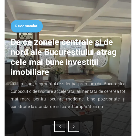
Recomandari
De ce zonele centrale și de
nord ale Bucureștiului atrag
cele mai bune investiții
imobiliare
În ultimii ani, segmentul rezidențial premium din București a
cunoscut o dezvoltare accelerată, alimentată de cererea tot
mai mare pentru locuințe moderne, bine poziționate și
construite la standarde ridicate. Cumpărătorii nu …