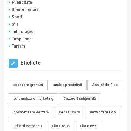
Publicitate
Recomandari
Sport
Stiri
Tehnologie
Timp liber
Turism
Etichete
accesare granturi
analiza predictivă
Analiză de Risc
automatizare marketing
Cazare Tradițională
cosmetizare dentară
Delta Dunării
dezvoltare IMM
Eduard Petrescu
Eko Group
Eko News