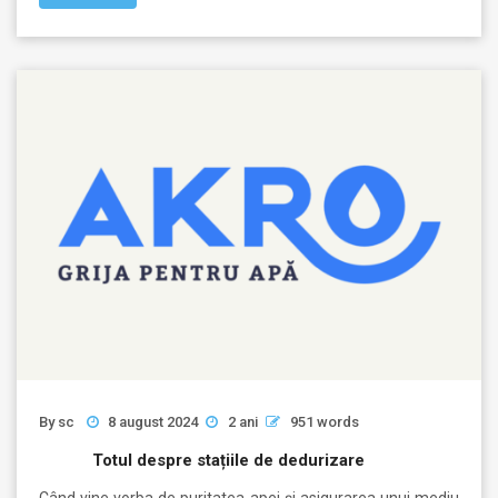
By
sc
8 august 2024
2 ani
951 words
Totul despre stațiile de dedurizare
Când vine vorba de puritatea apei şi asigurarea unui mediu