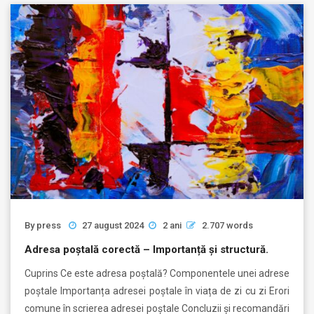
By
press
27 august 2024
2 ani
2.707 words
Adresa poștală corectă – Importanță și structură.
Cuprins Ce este adresa poștală? Componentele unei adrese
poștale Importanța adresei poștale în viața de zi cu zi Erori
comune în scrierea adresei poștale Concluzii și recomandări