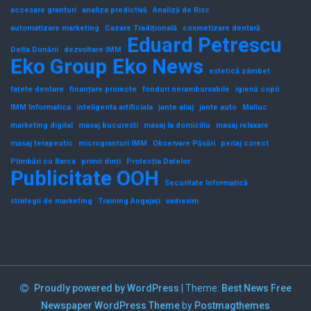
accesare granturi
analiza predictivă
Analiză de Risc
automatizare marketing
Cazare Tradițională
cosmetizare dentară
Eduard Petrescu
Delta Dunării
dezvoltare IMM
Eko Group
Eko News
estetică zâmbet
fațete dentare
finanțare proiecte
fonduri nerambursabile
igienă copii
IMM Informatica
inteligenta artificiala
jante aliaj
jante auto
Maliuc
marketing digital
masaj bucuresti
masaj la domiciliu
masaj relaxare
masaj terapeutic
microgranturi IMM
Observare Păsări
periaj corect
Plimbări cu Barca
primii dinți
Protecția Datelor
Publicitate OOH
Securitate Informatică
strategii de marketing
Training Angajați
vadrexim
Proudly powered by WordPress
|
Theme:
Best News Free
Newspaper WordPress Theme
by
Postmagthemes