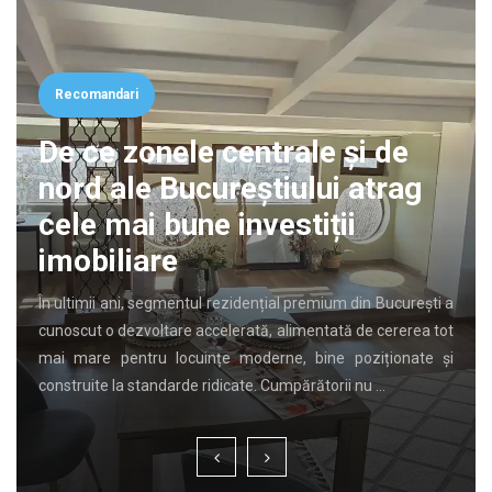
Recomandari
De ce zonele centrale și de
nord ale Bucureștiului atrag
cele mai bune investiții
imobiliare
În ultimii ani, segmentul rezidențial premium din București a
cunoscut o dezvoltare accelerată, alimentată de cererea tot
mai mare pentru locuințe moderne, bine poziționate și
construite la standarde ridicate. Cumpărătorii nu …