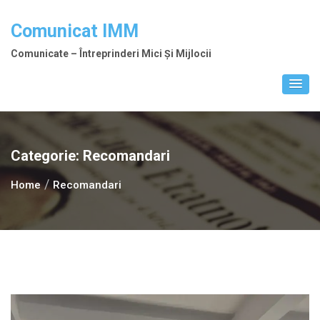
Skip
to
Comunicat IMM
content
Comunicate – Întreprinderi Mici Și Mijlocii
Categorie:
Recomandari
Home
Recomandari