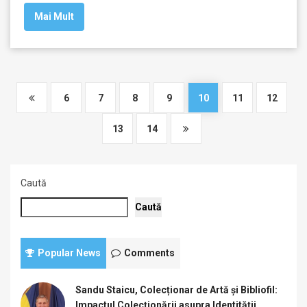
Mai Mult
6
7
8
9
10
11
12
13
14
Caută
Caută
Popular News
Comments
Sandu Staicu, Colecționar de Artă și Bibliofil:
Impactul Colecționării asupra Identității